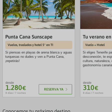
Punta Cana Sunscape
Tu verano en
Vuelos, traslados y hotel 5* en TI
Vuelo + Hotel
Si piensas en playas de arena blanca y aguas
Si eliges Tenerife p
turquesas no dudes y ven a Punta Cana,
desconexión, te esp
¡repetirás!
cultura, naturaleza, 
gastronomía canaria
desde
desde
1.280
310
€
€
RESERVA YA
8 días / 7 noches
8 días / 7 noches
Conocemos tu próximo destino