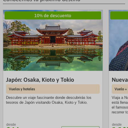
10% de descuento
Japón: Osaka, Kioto y Tokio
Nueva
Vuelos y hoteles
Vuelo +
Descubre un viaje fascinante donde descubrirás los
Viaja a N
tesoros de Japón visitando Osaka, Kioto y Tokio.
está llen
el famoso 
recorrer t
desde
desde