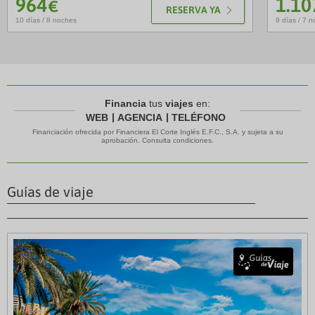
964
1.10
€
RESERVA YA
10 días / 8 noches
9 días / 7 
Financia
tus
viajes
en:
WEB
AGENCIA
TELÉFONO
Financiación ofrecida por Financiera El Corte Inglés E.F.C., S.A. y sujeta a su
aprobación. Consulta condiciones.
Guías de viaje