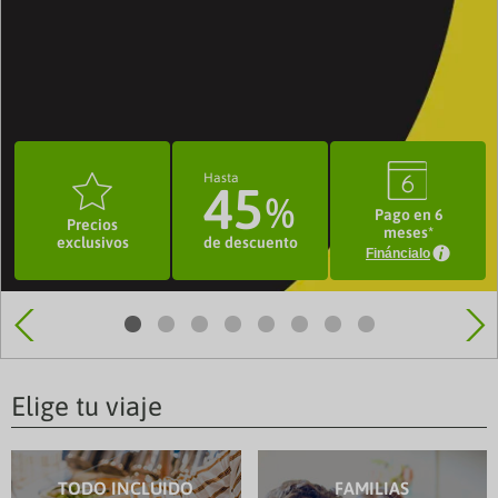
3
o
Hasta
45
Pago en 6
Precios
meses*
de descuento
exclusivos
Fináncialo
Elige tu viaje
TODO INCLUIDO
FAMILIAS