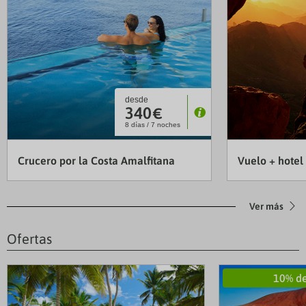
desde
340
€
P
8 días / 7 noches
Crucero por la Costa Amalfitana
Vuelo + hotel
Ver más
Ofertas
10% de