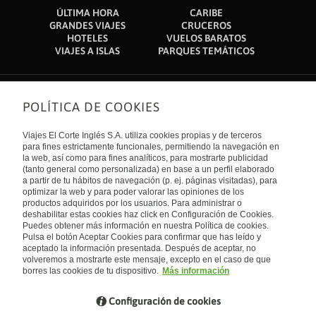
ÚLTIMA HORA
CARIBE
GRANDES VIAJES
CRUCEROS
HOTELES
VUELOS BARATOS
VIAJES A ISLAS
PARQUES TEMÁTICOS
POLÍTICA DE COOKIES
Sobre nosotros
Quiénes somos
Viajes El Corte Inglés S.A. utiliza cookies propias y de terceros
Financiación
Enlaces de interés
para fines estrictamente funcionales, permitiendo la navegación en
Sostenibilidad
la web, así como para fines analíticos, para mostrarte publicidad
Turismo accesible
(tanto general como personalizada) en base a un perfil elaborado
Guías de viaje
Tarjeta El Corte Inglés
a partir de tu hábitos de navegación (p. ej. páginas visitadas), para
Catálogos
Trabaja con nosotros
Internacional
optimizar la web y para poder valorar las opiniones de los
Auto check-in
El Corte Inglés
productos adquiridos por los usuarios. Para administrar o
Condiciones Generales
Canal Ético
deshabilitar estas cookies haz click en Configuración de Cookies.
Política de privacidad
España
Política de cookies
Puedes obtener más información en nuestra Política de cookies.
Accesibilidad
Pulsa el botón Aceptar Cookies para confirmar que has leído y
Empresas/ Grupos
aceptado la información presentada. Después de aceptar, no
Visita nuestro blog
volveremos a mostrarte este mensaje, excepto en el caso de que
borres las cookies de tu dispositivo.
Más información
Blog de Viajes el Corte inglés
Configuración de cookies