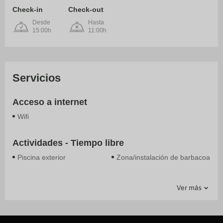
Check-in
Check-out
Desde
Hasta
15:00h
11:00h
Servicios
Acceso a internet
Wifi
Actividades - Tiempo libre
Piscina exterior
Zona/instalación de barbacoa
Aparcamiento
Generales
Servicios
Ver más
Parking de pago
Jardin
Recepción (horario limitado)