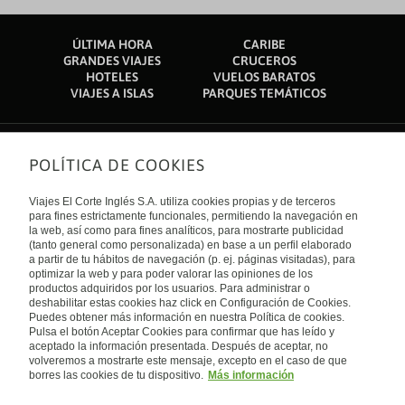
ÚLTIMA HORA
CARIBE
GRANDES VIAJES
CRUCEROS
HOTELES
VUELOS BARATOS
VIAJES A ISLAS
PARQUES TEMÁTICOS
POLÍTICA DE COOKIES
Sobre nosotros
Quiénes somos
Viajes El Corte Inglés S.A. utiliza cookies propias y de terceros
Financiación
Enlaces de interés
para fines estrictamente funcionales, permitiendo la navegación en
Sostenibilidad
la web, así como para fines analíticos, para mostrarte publicidad
Turismo accesible
(tanto general como personalizada) en base a un perfil elaborado
Guías de viaje
Tarjeta El Corte Inglés
a partir de tu hábitos de navegación (p. ej. páginas visitadas), para
Catálogos
Trabaja con nosotros
Internacional
optimizar la web y para poder valorar las opiniones de los
Auto check-in
El Corte Inglés
productos adquiridos por los usuarios. Para administrar o
Condiciones Generales
Canal Ético
deshabilitar estas cookies haz click en Configuración de Cookies.
Política de privacidad
España
Política de cookies
Puedes obtener más información en nuestra Política de cookies.
Accesibilidad
Pulsa el botón Aceptar Cookies para confirmar que has leído y
Empresas/ Grupos
aceptado la información presentada. Después de aceptar, no
Visita nuestro blog
volveremos a mostrarte este mensaje, excepto en el caso de que
borres las cookies de tu dispositivo.
Más información
Blog de Viajes el Corte inglés