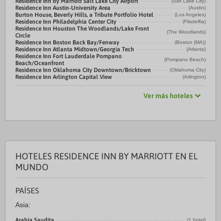
Residence Inn by Marriott Salt Lake City Airport
(Salt Lake City)
Residence Inn Austin-University Area
(Austin)
Burton House, Beverly Hills, a Tribute Portfolio Hotel
(Los Angeles)
Residence Inn Philadelphia Center City
(Filadelfia)
Residence Inn Houston The Woodlands/Lake Front
(The Woodlands)
Circle
Residence Inn Boston Back Bay/Fenway
(Boston (MA))
Residence Inn Atlanta Midtown/Georgia Tech
(Atlanta)
Residence Inn Fort Lauderdale Pompano
(Pompano Beach)
Beach/Oceanfront
Residence Inn Oklahoma City Downtown/Bricktown
(Oklahoma City)
Residence Inn Arlington Capital View
(Arlington)
Ver más hoteles
HOTELES RESIDENCE INN BY MARRIOTT EN EL
MUNDO
PAÍSES
Asia:
Arabia Saudita
(1 hotel)