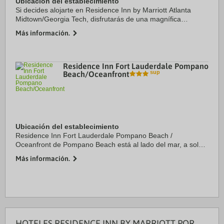
Ubicación del establecimiento
Si decides alojarte en Residence Inn by Marriott Atlanta
Midtown/Georgia Tech, disfrutarás de una magnífica
ubicación en pleno centro de Atlanta, a solo 15 minutos a pie
Más información.
de Instituto de Tecnología de ...
Residence Inn Fort Lauderdale Pompano
Beach/Oceanfront
Ubicación del establecimiento
Residence Inn Fort Lauderdale Pompano Beach /
Oceanfront de Pompano Beach está al lado del mar, a solo
15 minutos en coche de Muelle de Deerfield Beach y Mizner
Más información.
Park. Además, este hotel de playa se ...
HOTELES RESIDENCE INN BY MARRIOTT POR