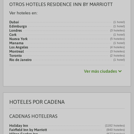
OTROS HOTELES RESIDENCE INN BY MARRIOTT
Ver hoteles en:
Dubai
(1 hotel)
Edimburgo
(1 hotel)
Londres
(3 hoteles)
Cork
(1 hotel)
Nueva York
(5 hoteles)
Manama
(1 hotel)
Los Angeles
(4 hoteles)
Montreal
(3 hoteles)
Toronto
(2 hoteles)
Rio de Janeiro
(1 hotel)
Ver más ciudades
HOTELES POR CADENA
CADENAS HOTELERAS
Holiday Inn
(1182 hoteles)
Fairfield Inn by Marriott
(940 hoteles)
(877 hoteles)