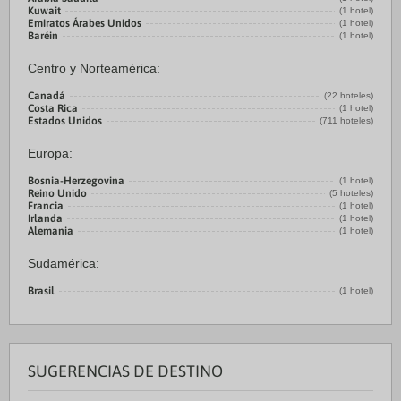
Kuwait
(1 hotel)
Emiratos Árabes Unidos
(1 hotel)
Baréin
(1 hotel)
Centro y Norteamérica:
Canadá
(22 hoteles)
Costa Rica
(1 hotel)
Estados Unidos
(711 hoteles)
Europa:
Bosnia-Herzegovina
(1 hotel)
Reino Unido
(5 hoteles)
Francia
(1 hotel)
Irlanda
(1 hotel)
Alemania
(1 hotel)
Sudamérica:
Brasil
(1 hotel)
SUGERENCIAS DE DESTINO