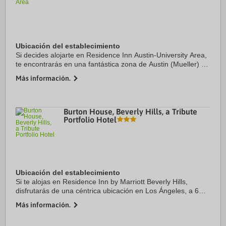
Ubicación del establecimiento
Si decides alojarte en Residence Inn Austin-University Area,
te encontrarás en una fantástica zona de Austin (Mueller) y
estarás a menos de 4 min en coche de Moody Center y a 5
Más información.
de Universidad de Texas en ...
Burton House, Beverly Hills, a Tribute
Portfolio Hotel
Ubicación del establecimiento
Si te alojas en Residence Inn by Marriott Beverly Hills,
disfrutarás de una céntrica ubicación en Los Ángeles, a 6
min en coche de Universidad de California - Los Ángeles y a
Más información.
10 min de Paseo de la Fama de ...