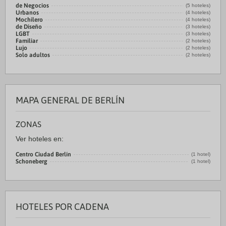
de Negocios
(5 hoteles)
Urbanos
(4 hoteles)
Mochilero
(4 hoteles)
de Diseño
(3 hoteles)
LGBT
(3 hoteles)
Familiar
(2 hoteles)
Lujo
(2 hoteles)
Solo adultos
(2 hoteles)
MAPA GENERAL DE BERLÍN
ZONAS
Ver hoteles en:
Centro Ciudad Berlín
(1 hotel)
Schoneberg
(1 hotel)
HOTELES POR CADENA