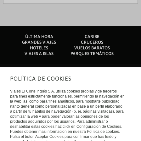
ÚLTIMA HORA
CARIBE
GRANDES VIAJES
CRUCEROS
HOTELES
VUELOS BARATOS
VIAJES A ISLAS
PARQUES TEMÁTICOS
POLÍTICA DE COOKIES
Sobre nosotros
Quiénes somos
Viajes El Corte Inglés S.A. utiliza cookies propias y de terceros
Financiación
Enlaces de interés
para fines estrictamente funcionales, permitiendo la navegación en
Sostenibilidad
la web, así como para fines analíticos, para mostrarte publicidad
Turismo accesible
(tanto general como personalizada) en base a un perfil elaborado
Guías de viaje
Tarjeta El Corte Inglés
a partir de tu hábitos de navegación (p. ej. páginas visitadas), para
Catálogos
Trabaja con nosotros
Internacional
optimizar la web y para poder valorar las opiniones de los
Auto check-in
El Corte Inglés
productos adquiridos por los usuarios. Para administrar o
Condiciones Generales
Canal Ético
deshabilitar estas cookies haz click en Configuración de Cookies.
Política de privacidad
España
Política de cookies
Puedes obtener más información en nuestra Política de cookies.
Accesibilidad
Pulsa el botón Aceptar Cookies para confirmar que has leído y