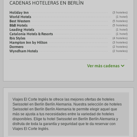
CADENAS HOTELERAS EN BERLÍN
Holiday Inn
(3 hoteles)
World Hotels
(1 hotel)
Best Western
(5 hoteles)
B&B Hotels
(5 hoteles)
Leading Hotels
(1 hotel)
Catalonia Hotels & Resorts
(1 hotel)
Ibis Styles
(4 hoteles)
Hampton Inn by Hilton
(3 hoteles)
Dormero
(2 hoteles)
Wyndham Hotels
(2 hoteles)
Ver más cadenas
Viajes El Corte Inglés te ofrece las mejores ofertas de hoteles
Swissotel en Berlín Berlín Alemania. Nuestra selección de hoteles
Swissotel en Berlín Berlín Alemania te permite elegir aquel que
más se ajusta a tus necesidades entre la variedad de hoteles
disponibles. Elige tu hotel Swissotel en Berlín Berlín Alemania y
disfruta de toda la garantía y seguridad que te da reservar con
Viajes El Corte Inglés.