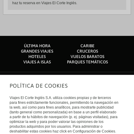
haz tu reserva en Viajes El Corte Inglés.
ÚLTIMA HORA
CARIBE
GRANDES VIAJES
CRUCEROS
HOTELES
VUELOS BARATOS
VIAJES A ISLAS
PARQUES TEMÁTICOS
POLÍTICA DE COOKIES
Sobre nosotros
Quiénes somos
Viajes El Corte Inglés S.A. utiliza cookies propias y de terceros
Financiación
Enlaces de interés
para fines estrictamente funcionales, permitiendo la navegación en
Sostenibilidad
la web, así como para fines analíticos, para mostrarte publicidad
Turismo accesible
(tanto general como personalizada) en base a un perfil elaborado
Guías de viaje
Tarjeta El Corte Inglés
a partir de tu hábitos de navegación (p. ej. páginas visitadas), para
Catálogos
Trabaja con nosotros
Internacional
optimizar la web y para poder valorar las opiniones de los
Auto check-in
El Corte Inglés
productos adquiridos por los usuarios. Para administrar o
Condiciones Generales
Canal Ético
deshabilitar estas cookies haz click en Configuración de Cookies.
Política de privacidad
España