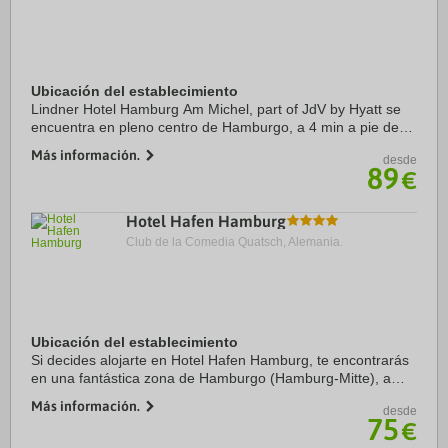
Ubicación del establecimiento
Lindner Hotel Hamburg Am Michel, part of JdV by Hyatt se
encuentra en pleno centro de Hamburgo, a 4 min a pie de
Iglesia de St. Michaelis y a 11 min de Reeperbahn. Además,
Más información.
desde
este hotel de lujo se encuentra a ...
89
€
Hotel Hafen Hamburg
Club de la Comedia Quatsch, Alemania.
Ubicación del establecimiento
Si decides alojarte en Hotel Hafen Hamburg, te encontrarás
en una fantástica zona de Hamburgo (Hamburg-Mitte), a
solo unos pasos de Muelles de carga de St. Pauli y a apenas
Más información.
desde
9 min a pie de Reeperbahn. ...
75
€