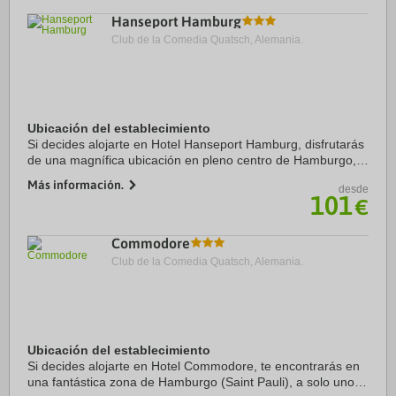
Hanseport Hamburg
Club de la Comedia Quatsch, Alemania.
Ubicación del establecimiento
Si decides alojarte en Hotel Hanseport Hamburg, disfrutarás
de una magnífica ubicación en pleno centro de Hamburgo, a
solo unos pasos de Hans-Albers-Platz y a apenas 4 min a
Más información.
desde
pie de Teatro St. Pauli. ...
101
€
Commodore
Club de la Comedia Quatsch, Alemania.
Ubicación del establecimiento
Si decides alojarte en Hotel Commodore, te encontrarás en
una fantástica zona de Hamburgo (Saint Pauli), a solo unos