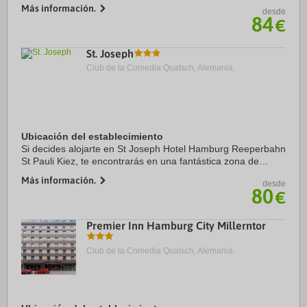
pasos de Reeperbahn y a apenas 13 min a pie de Iglesia de
Más información.
desde
St. Michaelis. Además, este ...
84
€
St. Joseph
Club de la Comedia Quatsch, Alemania.
Ubicación del establecimiento
Si decides alojarte en St Joseph Hotel Hamburg Reeperbahn
St Pauli Kiez, te encontrarás en una fantástica zona de
Hamburgo (Saint Pauli) y apenas te separarán diez minutos
Más información.
desde
en coche de Miniatur Wunderland y ...
80
€
Premier Inn Hamburg City Millerntor
Club de la Comedia Quatsch, Alemania.