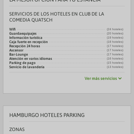
SERVICIOS DE LOS HOTELES EN CLUB DE LA
COMEDIA QUATSCH
Wifi
(24 hoteles)
Guardaequipajes
(20 hoteles)
Información turística
(19 hoteles)
Caja fuerte en recepción
(18 hoteles)
Recepción 24 horas
(17 hoteles)
Ascensor
(17 hoteles)
Bar-Lounge
(17 hoteles)
Atención en varios idiomas
(16 hoteles)
Parking de pago
(15 hoteles)
Servicio de lavandería
(13 hoteles)
Ver más servicios
HAMBURGO HOTELES PARKING
ZONAS