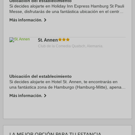
Ubicación del establecimiento
Si decides alojarte en Holiday Inn Express Hamburg St Pauli
Messe, disfrutarás de una fantástica ubicación en el centro
de Hamburgo, a unos pasos de Reeperbahn y a solo 12 min
Más información.
a pie de Iglesia de St. ...
St. Annen
Club de la Comedia Quatsch, Alemania.
Ubicación del establecimiento
Si decides alojarte en Hotel St. Annen, te encontrarás en
una fantástica zona de Hamburgo (Hamburg-Mitte), apenas
te separarán cinco minutos en coche de Iglesia de St.
Más información.
Michaelis y Lonja del Pescado. ...
LA MEJOR OPCIÓN PARA TU ESTANCIA