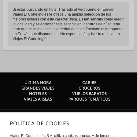
Si estás buscando un hotel Traslado al Aeropuerto en Ereván,
Viajes El Corte Inglés te ofrece una amplia selección de los
mejores hoteles con esta característica. Es tan sencillo como elegir
la localidad y seleccionar este servicio en los filtros de búsqueda
para que se te muestre la variedad de hotel Traslado al Aeropuerto
en Ereván que disponemos. No esperes más y haz tu reserva en
Viajes El Corte Inglés.
ÚLTIMA HORA
CARIBE
GRANDES VIAJES
CRUCEROS
HOTELES
VUELOS BARATOS
VIAJES A ISLAS
PARQUES TEMÁTICOS
POLÍTICA DE COOKIES
Sobre nosotros
Quiénes somos
Viajes El Corte Inglés S.A. utiliza cookies propias y de terceros