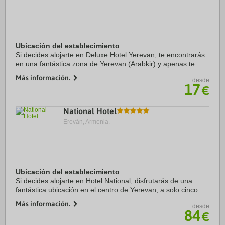
Ubicación del establecimiento
Si decides alojarte en Deluxe Hotel Yerevan, te encontrarás
en una fantástica zona de Yerevan (Arabkir) y apenas te
separarán diez minutos en coche de Plaza de la República y
Más información.
desde
Centro comercial Rio. Además, ...
17
€
National Hotel
Ereván, Armenia.
Ubicación del establecimiento
Si decides alojarte en Hotel National, disfrutarás de una
fantástica ubicación en el centro de Yerevan, a solo cinco
minutos a pie de Plaza de la República y Fuente Cantante.
Más información.
desde
Además, este hotel de lujo se ...
84
€