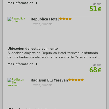
(Kentron) y estarás a menos de cinco minutos a pie de Plaza
Más información.
desde
de la República y Fuente ...
51
€
Republica Hotel
Ereván, Armenia.
Ubicación del establecimiento
Si decides alojarte en Republica Hotel Yerevan, disfrutarás
de una fantástica ubicación en el centro de Yerevan, a solo 4
min a pie de Plaza de la República y a 5 de Fuente
Más información.
desde
Cantante. Además, este hotel se ...
68
€
Radisson Blu Yerevan
Ereván, Armenia.