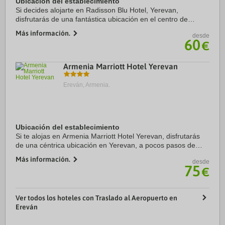
Ubicación del establecimiento
Si decides alojarte en Radisson Blu Hotel, Yerevan,
disfrutarás de una fantástica ubicación en el centro de
Yerevan, a apenas cinco minutos en coche de Plaza de la
Más información.
desde
República y Parque de la Victoria. ...
60
€
Armenia Marriott Hotel Yerevan
Ereván, Armenia.
Ubicación del establecimiento
Si te alojas en Armenia Marriott Hotel Yerevan, disfrutarás
de una céntrica ubicación en Yerevan, a pocos pasos de
Plaza de la República y a cinco minutos a pie de Fuente
Más información.
desde
Cantante. Además, este hotel de ...
75
€
Ver todos los hoteles con Traslado al Aeropuerto en
Ereván