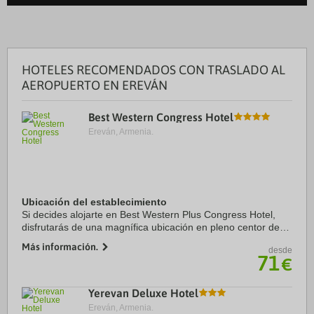
HOTELES RECOMENDADOS CON TRASLADO AL
AEROPUERTO EN EREVÁN
Best Western Congress Hotel
Ereván, Armenia.
Ubicación del establecimiento
Si decides alojarte en Best Western Plus Congress Hotel,
disfrutarás de una magnífica ubicación en pleno centor de
Yerevan, a apenas diez minutos a pie de Plaza de la
Más información.
desde
República y Mezquita Azul. Además, ...
71
€
Yerevan Deluxe Hotel
Ereván, Armenia.