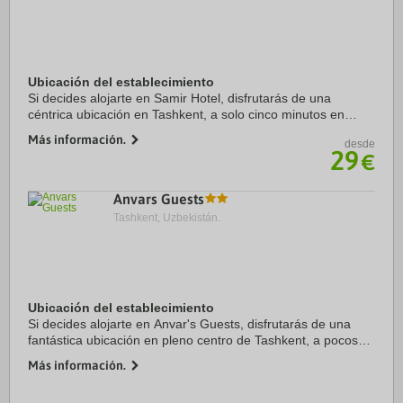
Ubicación del establecimiento
Si decides alojarte en Samir Hotel, disfrutarás de una
céntrica ubicación en Tashkent, a solo cinco minutos en
coche de TV Tower y Museo de Bellas Artes de Uzbekistán.
Más información.
desde
Además, este hotel de esquí se ...
29
€
Anvars Guests
Tashkent, Uzbekistán.
Ubicación del establecimiento
Si decides alojarte en Anvar's Guests, disfrutarás de una
fantástica ubicación en pleno centro de Tashkent, a pocos
pasos de Museum of Applied Art y a apenas 3 min en coche
Más información.
de Teatro de la Ópera de Navoi. ...