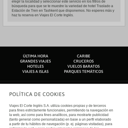
elegir la localidad y seleccionar este servicio en los filtros de
búsqueda para que se te muestre la variedad de hotel Traslado a
Estación de Tren en Tashkent que disponemos. No esperes más y
haz tu reserva en Viajes El Corte Inglés.
ÚLTIMA HORA
CARIBE
GRANDES VIAJES
CRUCEROS
HOTELES
VUELOS BARATOS
VIAJES A ISLAS
PARQUES TEMÁTICOS
POLÍTICA DE COOKIES
Sobre nosotros
Quiénes somos
Viajes El Corte Inglés S.A. utiliza cookies propias y de terceros
Financiación
Enlaces de interés
para fines estrictamente funcionales, permitiendo la navegación en
Sostenibilidad
la web, así como para fines analíticos, para mostrarte publicidad
Turismo accesible
(tanto general como personalizada) en base a un perfil elaborado
Guías de viaje
Tarjeta El Corte Inglés
a partir de tu hábitos de navegación (p. ej. páginas visitadas), para
Catálogos
Trabaja con nosotros
Internacional