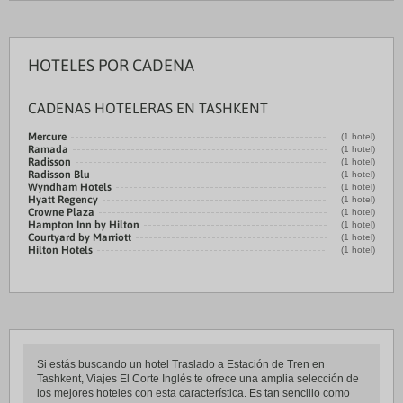
HOTELES POR CADENA
CADENAS HOTELERAS EN TASHKENT
Mercure
(1 hotel)
Ramada
(1 hotel)
Radisson
(1 hotel)
Radisson Blu
(1 hotel)
Wyndham Hotels
(1 hotel)
Hyatt Regency
(1 hotel)
Crowne Plaza
(1 hotel)
Hampton Inn by Hilton
(1 hotel)
Courtyard by Marriott
(1 hotel)
Hilton Hotels
(1 hotel)
Si estás buscando un hotel Traslado a Estación de Tren en
Tashkent, Viajes El Corte Inglés te ofrece una amplia selección de
los mejores hoteles con esta característica. Es tan sencillo como