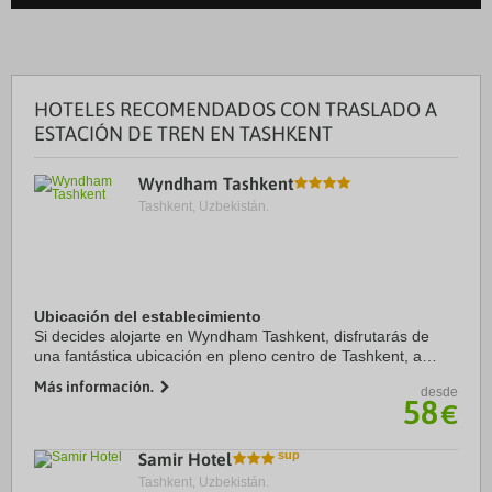
HOTELES RECOMENDADOS CON TRASLADO A
ESTACIÓN DE TREN EN TASHKENT
Wyndham Tashkent
Tashkent, Uzbekistán.
Ubicación del establecimiento
Si decides alojarte en Wyndham Tashkent, disfrutarás de
una fantástica ubicación en pleno centro de Tashkent, a
menos de diez minutos a pie de Museo Amir Timur y
Más información.
desde
Monumento Amir Timur. Además, este hotel ...
58
€
Samir Hotel
Tashkent, Uzbekistán.