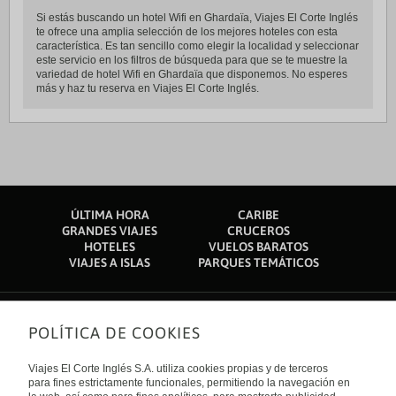
Si estás buscando un hotel Wifi en Ghardaïa, Viajes El Corte Inglés
te ofrece una amplia selección de los mejores hoteles con esta
característica. Es tan sencillo como elegir la localidad y seleccionar
este servicio en los filtros de búsqueda para que se te muestre la
variedad de hotel Wifi en Ghardaïa que disponemos. No esperes
más y haz tu reserva en Viajes El Corte Inglés.
ÚLTIMA HORA
CARIBE
GRANDES VIAJES
CRUCEROS
HOTELES
VUELOS BARATOS
VIAJES A ISLAS
PARQUES TEMÁTICOS
POLÍTICA DE COOKIES
Sobre nosotros
Quiénes somos
Viajes El Corte Inglés S.A. utiliza cookies propias y de terceros
Financiación
Enlaces de interés
para fines estrictamente funcionales, permitiendo la navegación en
Sostenibilidad