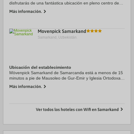
disfrutarás de una fantástica ubicación en pleno centro de
Samarcanda, a menos de cinco minutos en coche de
Más información.
Samarkand Amusement Park y Iglesia Católica ...
Movenpick Samarkand
Samarkand, Uzbekistán.
Ubicación del establecimiento
Mövenpick Samarkand de Samarcanda está a menos de 15
minutos a pie de Mausoleo de Gur-Emir y Iglesia Ortodoxa
de St. Aleksyi. Además, este hotel se encuentra a 1,1 km de
Más información.
Iglesia Católica Romana de San Juan ...
Ver todos los hoteles con Wifi en Samarkand