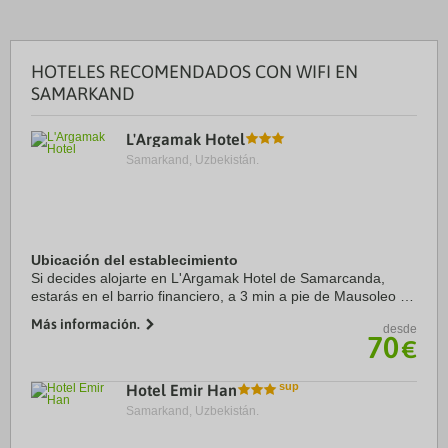
HOTELES RECOMENDADOS CON WIFI EN
SAMARKAND
L'Argamak Hotel
Samarkand, Uzbekistán.
Ubicación del establecimiento
Si decides alojarte en L'Argamak Hotel de Samarcanda,
estarás en el barrio financiero, a 3 min a pie de Mausoleo de
Gur-Emir y a 15 de Iglesia Ortodoxa de St. Aleksyi. Además,
Más información.
desde
este hotel se encuentra a 1,4 ...
70
€
Hotel Emir Han
Samarkand, Uzbekistán.