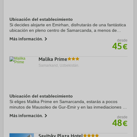
Ubicación del establecimiento
Si decides alojarte en Emirhan, disfrutarás de una fantástica
ubicación en pleno centro de Samarcanda, a menos de
cinco minutos en coche de Iglesia Católica Romana de San
Más información.
desde
Juan y Iglesia Ortodoxa de St. ...
45
€
Malika Prime
Samarkand, Uzbekistán.
Ubicación del establecimiento
Si eliges Malika Prime en Samarcanda, estarás a pocos
minutos de Mausoleo de Gur-Emir y en las inmediaciones de
Iglesia Ortodoxa de St. Aleksyi. Este hotel se encuentra
Más información.
desde
cerca de Ulugbek Madrasah y de Sher ...
48
€
Savitsky Plaza Hotel