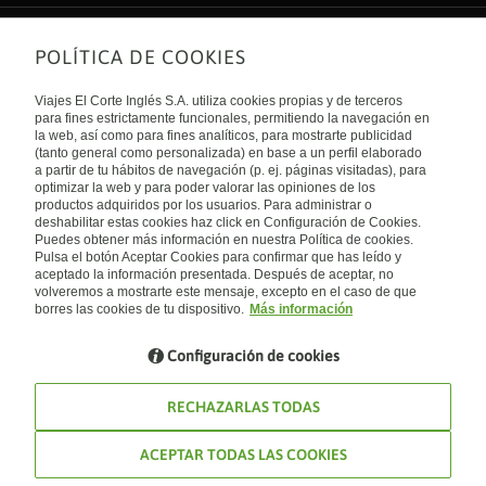
POLÍTICA DE COOKIES
Sobre nosotros
Quiénes somos
Viajes El Corte Inglés S.A. utiliza cookies propias y de terceros
Financiación
Enlaces de interés
para fines estrictamente funcionales, permitiendo la navegación en
Sostenibilidad
la web, así como para fines analíticos, para mostrarte publicidad
Turismo accesible
(tanto general como personalizada) en base a un perfil elaborado
Guías de viaje
Tarjeta El Corte Inglés
a partir de tu hábitos de navegación (p. ej. páginas visitadas), para
Catálogos
Trabaja con nosotros
Internacional
optimizar la web y para poder valorar las opiniones de los
Auto check-in
El Corte Inglés
productos adquiridos por los usuarios. Para administrar o
Condiciones Generales
Canal Ético
deshabilitar estas cookies haz click en Configuración de Cookies.
Política de privacidad
España
Política de cookies
Puedes obtener más información en nuestra Política de cookies.
Accesibilidad
Pulsa el botón Aceptar Cookies para confirmar que has leído y
Empresas/ Grupos
aceptado la información presentada. Después de aceptar, no
Visita nuestro blog
volveremos a mostrarte este mensaje, excepto en el caso de que
borres las cookies de tu dispositivo.
Más información
Blog de Viajes el Corte inglés
Configuración de cookies
RECHAZARLAS TODAS
ACEPTAR TODAS LAS COOKIES