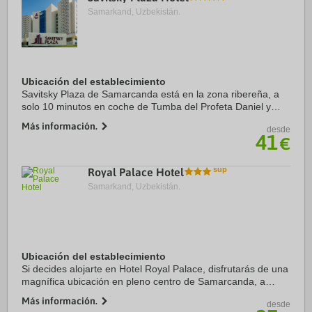
Samarkand, Uzbekistán.
Ubicación del establecimiento
Savitsky Plaza de Samarcanda está en la zona ribereña, a
solo 10 minutos en coche de Tumba del Profeta Daniel y
Shakh-i-Zinda (necrópolis). Además, este hotel se encuentra
Más información.
desde
a 8,2 km de Afrasiab (museo) y a ...
41
€
Royal Palace Hotel
Samarkand, Uzbekistán.
Ubicación del establecimiento
Si decides alojarte en Hotel Royal Palace, disfrutarás de una
magnífica ubicación en pleno centro de Samarcanda, a
menos de 15 minutos a pie de Iglesia Católica Romana de
Más información.
desde
San Juan y Iglesia Ortodoxa de St. ...