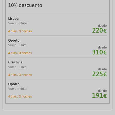
10% descuento
Lisboa
Vuelo + Hotel
desde
220
€
4 días / 3 noches
Oporto
Vuelo + Hotel
desde
310
€
4 días / 3 noches
Cracovia
Venecia, Florencia y Roma
Vuelo + Hotel
desde
Vuelos, traslados, visitas y hoteles
225
€
4 días / 3 noches
Descubre con este recorrido te ofrecemos la posibilidad de
descubrir tres de las más bellas ciudades italianas.
Oporto
Vuelo + Hotel
desde
desde
191
1.036
€
€
4 días / 3 noches
RESERVA YA
6 días / 5 noches