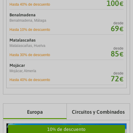
100
€
Hasta 40% de descuento
Benalmadena
PortAventura Hotel PortAventura
desde
Salou. España
Benalmadena, Málaga
69
€
desde
69
€
Hasta 10% de descuento
PortAventura Hotel Gold River
desde
Matalascañas
Salou. España
55
€
Matalascañas, Huelva
desde
85
€
Hasta 30% de descuento
PortAventura Hotel Colorado Creek
desde
Salou. España
98
€
Mojácar
Mojácar, Almería
desde
Ponient Pirámide Salou
72
€
desde
Hasta 40% de descuento
Salou. España
56
€
Europa
Circuitos y Combinados
10% de descuento
10% de descuento