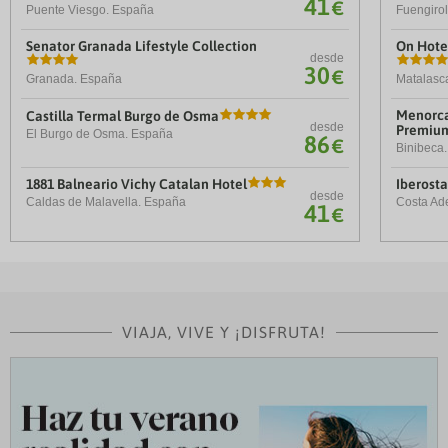
41
€
Puente Viesgo. España
Fuengiro
Senator Granada Lifestyle Collection
On Hotel
desde
30
€
Granada. España
Matalasc
Menorca
Castilla Termal Burgo de Osma
desde
Premiu
El Burgo de Osma. España
86
€
Binibeca
1881 Balneario Vichy Catalan Hotel
Iberosta
desde
Caldas de Malavella. España
Costa Ad
41
€
VIAJA, VIVE Y ¡DISFRUTA!