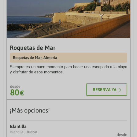
Roquetas de Mar
Disneyland Resort París
Roquetas de Mar, Almería
Vuelo+ Hotel Disney + Entradas
Siempre es un buen momento para hacer una escapada a la playa
Disfruta de un encuentro con tus Personajes Disney favoritos,
y disfrutar de esos momentos.
espectáculos, cabalgatas y mucho más. ¡Reserva ya tu próximo
viaje!
desde
desde
RESERVA YA
80
919
€
€
RESERVA YA
4 días / 3 noches
¡Más opciones!
4
PortAventura World
Islantilla
@
Entradas incluidas
Islantilla, Huelva
desde