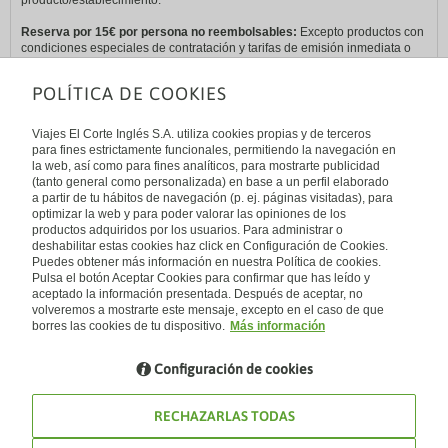
producto/establecimiento.
Reserva por 15€ por persona no reembolsables:
Excepto productos con
condiciones especiales de contratación y tarifas de emisión inmediata o
con gastos por cambio y/o cancelación. Estos 15€ se descontarán del
anticipo y en ningún caso serán reembolsables.
POLÍTICA DE COOKIES
*Pago en 3 meses:
con tu Tarjeta El Corte Inglés. Financiación ofrecida
por Financiera El Corte Inglés, E.F.C., S.A y sujeta a su aprobación.
Viajes El Corte Inglés S.A. utiliza cookies propias y de terceros
Consulta
condiciones de financiación
en Viajes El Corte Inglés.
para fines estrictamente funcionales, permitiendo la navegación en
la web, así como para fines analíticos, para mostrarte publicidad
(tanto general como personalizada) en base a un perfil elaborado
a partir de tu hábitos de navegación (p. ej. páginas visitadas), para
optimizar la web y para poder valorar las opiniones de los
productos adquiridos por los usuarios. Para administrar o
deshabilitar estas cookies haz click en Configuración de Cookies.
Puedes obtener más información en nuestra Política de cookies.
Pulsa el botón Aceptar Cookies para confirmar que has leído y
Información
aceptado la información presentada. Después de aceptar, no
volveremos a mostrarte este mensaje, excepto en el caso de que
Condiciones generales
Política de privacidad
borres las cookies de tu dispositivo.
Más información
Política de cookies
Configuración de cookies
RECHAZARLAS TODAS