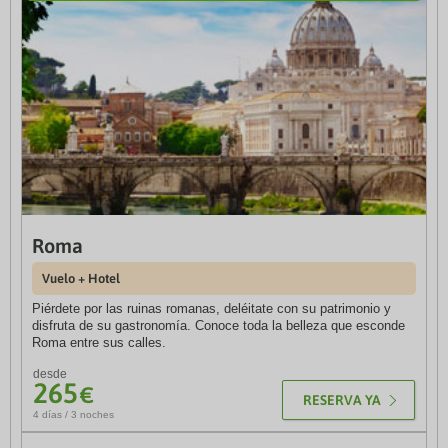
Roma
Budapest y Praga
Vuelo + Hotel
Vuelos y hoteles
Piérdete por las ruinas romanas, deléitate con su patrimonio y
Descubre Budapest y Praga a través de sus monumentos con
disfruta de su gastronomía. Conoce toda la belleza que esconde
desplazamiento entre ciudades en avión.
Roma entre sus calles.
desde
274
€
desde
RESERVA YA
265
€
7 días / 6 noches
RESERVA YA
4 días / 3 noches