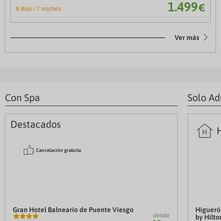
1.499
€
8 días / 7 noches
Ver más
Con Spa
Solo Ad
Destacados
4
©
Cancelación gratuita
Gran Hotel Balneario de Puente Viesgo
Higueró
desde
by Hilto