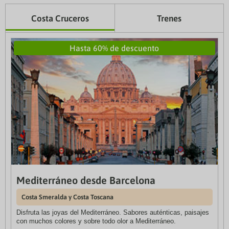
Costa Cruceros
Trenes
Hasta 60% de descuento
Rutas tren
Barcelona - Madrid
Ida
desde
36
€
Madrid - Barcelona
Ida
desde
30
€
Madrid - Alicante
Mediterráneo desde Barcelona
Ida
desde
19
€
Costa Smeralda y Costa Toscana
Disfruta las joyas del Mediterráneo. Sabores auténticas, paisajes
Sevilla - Madrid
con muchos colores y sobre todo olor a Mediterráneo.
Ida
desde