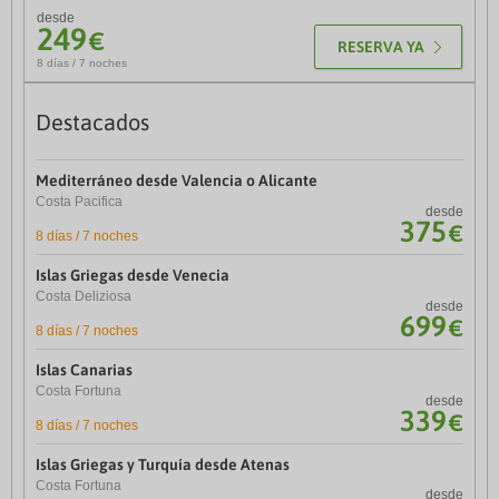
15
€
desde
249
€
RESERVA YA
8 días / 7 noches
Rutas tren
Destacados
Madrid - La Coruña
Mediterráneo desde Valencia o Alicante
Ida
desde
21
Costa Pacifica
€
desde
375
€
8 días / 7 noches
Madrid - Vigo
Islas Griegas desde Venecia
Ida
desde
27
Costa Deliziosa
€
desde
699
€
8 días / 7 noches
Valencia - Madrid
Islas Canarias
Ida
desde
21
Costa Fortuna
€
desde
339
€
8 días / 7 noches
Málaga - Madrid
Islas Griegas y Turquía desde Atenas
Ida y vuelta
desde
31
Costa Fortuna
€
desde