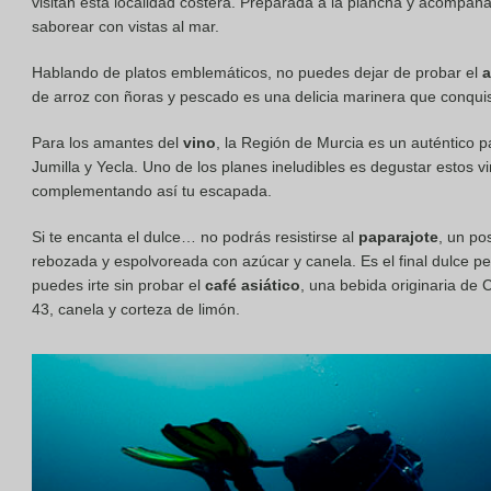
visitan esta localidad costera. Preparada a la plancha y acompaña
saborear con vistas al mar.
Hablando de platos emblemáticos, no puedes dejar de probar el
a
de arroz con ñoras y pescado es una delicia marinera que conquis
Para los amantes del
vino
, la Región de Murcia es un auténtico p
Jumilla y Yecla. Uno de los planes ineludibles es degustar estos vi
complementando así tu escapada.
Si te encanta el dulce… no podrás resistirse al
paparajote
, un po
rebozada y espolvoreada con azúcar y canela. Es el final dulce pe
puedes irte sin probar el
café asiático
, una bebida originaria de
43, canela y corteza de limón.