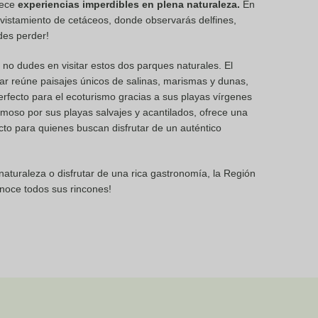
rece
experiencias imperdibles en plena naturaleza.
En
istamiento de cetáceos, donde observarás delfines,
des perder!
, no dudes en visitar estos dos parques naturales. El
ar reúne paisajes únicos de salinas, marismas y dunas,
erfecto para el ecoturismo gracias a sus playas vírgenes
amoso por sus playas salvajes y acantilados, ofrece una
cto para quienes buscan disfrutar de un auténtico
 naturaleza o disfrutar de una rica gastronomía, la Región
onoce todos sus rincones!