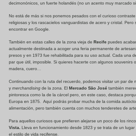
decimonónicos, un fuerte holandés (no un acento muy marcado sino 
No está de más si nos ponemos pesados con el curioso contraste
religiosas y los rascacielos vanguardistas de acero y cristal. Pe
encontrar en Google.
También en estas calles de la zona vieja de
Recife
puedes acabar 
actualmente destinada a acoger una feria permanente de artesaní
presos y en 1973 fue rehabilitada para su uso actual. Cada una de 
par que útil, imposible. Si quieres hacerte con algunos souvenirs 
madera, cuero…
Continuando con la ruta del recuerdo, podemos visitar un par de
y
merchandising
de la zona. El
Mercado São José
también merece
pintoresca como la de la cárcel pero, en este caso, destaca porque 
Europa en 1875. Aquí podrás probar mucha de la comida autócton
alimentación, pero también cuenta con muchos tenderetes de arte
Para aquellos curiosos que prefieren alejarse un poco de los rinc
Vista.
Lleva en funcionamiento desde 1823 y se trata de un lugar 
el estilo de vida recifense.