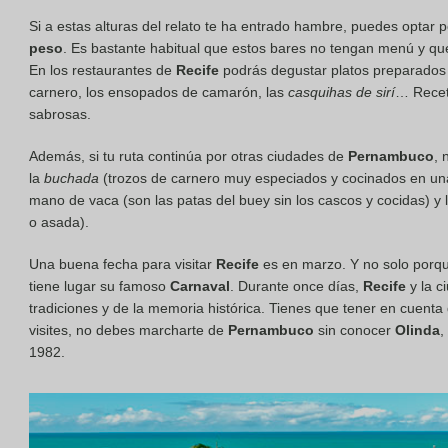
Si a estas alturas del relato te ha entrado hambre, puedes optar 
peso
. Es bastante habitual que estos bares no tengan menú y que
En los restaurantes de
Recife
podrás degustar platos preparado
carnero, los ensopados de camarón, las
casquihas de sirí
… Recet
sabrosas.
Además, si tu ruta continúa por otras ciudades de
Pernambuco
, 
la
buchada
(trozos de carnero muy especiados y cocinados en una
mano de vaca (son las patas del buey sin los cascos y cocidas) y l
o asada).
Una buena fecha para visitar
Recife
es en marzo. Y no solo porq
tiene lugar su famoso
Carnaval
. Durante once días,
Recife
y la c
tradiciones y de la memoria histórica. Tienes que tener en cuenta 
visites, no debes marcharte de
Pernambuco
sin conocer
Olinda
,
1982.