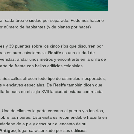
tar cada área o ciudad por separado. Podemos hacerlo
or número de habitantes (y de planes por hacer)
les y 39 puentes sobre los cinco ríos que discurren por
bas es pura coincidencia.
Recife
es una ciudad de
enidas; andar unos metros y encontrarte en la orilla de
te de frente con bellos edificios coloniales.
. Sus calles ofrecen todo tipo de estímulos inesperados,
s y enclaves especiales. De
Recife
también dicen que
llado pues en el siglo XVII la ciudad estaba controlada
Una de ellas es la parte cercana al puerto y a los ríos,
sobre las riberas. Esta visita es recomendable hacerla en
udadano de a pie y descubrir el encanto de su
 Antiguo
, lugar caracterizado por sus edificios