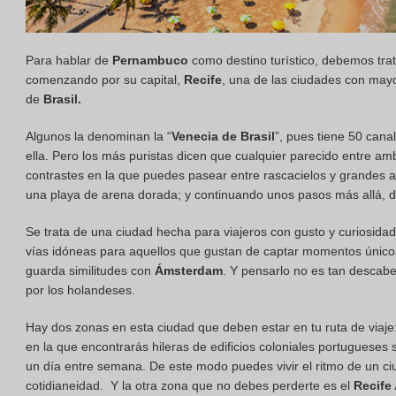
Para hablar de
Pernambuco
como destino turístico, debemos tra
comenzando por su capital,
Recife
, una de las ciudades con may
de
Brasil.
Algunos la denominan la “
Venecia de Brasil
”, pues tiene 50 cana
ella. Pero los más puristas dicen que cualquier parecido entre am
contrastes en la que puedes pasear entre rascacielos y grandes av
una playa de arena dorada; y continuando unos pasos más allá, dar
Se trata de una ciudad hecha para viajeros con gusto y curiosidad
vías idóneas para aquellos que gustan de captar momentos único
guarda similitudes con
Ámsterdam
. Y pensarlo no es tan descabe
por los holandeses.
Hay dos zonas en esta ciudad que deben estar en tu ruta de viaje: 
en la que encontrarás hileras de edificios coloniales portugueses 
un día entre semana. De este modo puedes vivir el ritmo de un ci
cotidianeidad. Y la otra zona que no debes perderte es el
Recife