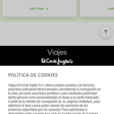
cargadas de his
paradisíacos del mundo. Un crucero
culturas tan ant
por el Caribe es una de las mejores
Leer más
Lee
dacios. Viajar p
formas de descubrir varias islas en
descubrir un ter
un solo viaje, disfrutando además
tradición, natur
de todas las comodidades a bordo.
entrelazan en c
Desde los coloridos paisajes de
Aruba y Curaçao hasta las
espectaculares playas de Jamaica o
las exclusivas islas privadas de las
navieras, el Caribe ofrece
experiencias para todo tipo de
viajeros. Si estás pensando en
reservar un crucero por el Caribe,
aquí encontrarás todo lo que
SÍGUENOS EN:
POLÍTICA DE COOKIES
necesitas saber.
*
%
(
&
/
-
Viajes El Corte Inglés S.A. utiliza cookies propias y de terceros
para fines estrictamente funcionales, permitiendo la navegación en
la web, así como para fines analíticos, para mostrarte publicidad
(tanto general como personalizada) en base a un perfil elaborado
SOBRE NOSOTROS
a partir de tu hábitos de navegación (p. ej. páginas visitadas), para
optimizar la web y para poder valorar las opiniones de los
productos adquiridos por los usuarios. Para administrar o
Viajes El Corte Inglés
deshabilitar estas cookies haz click en Configuración de Cookies.