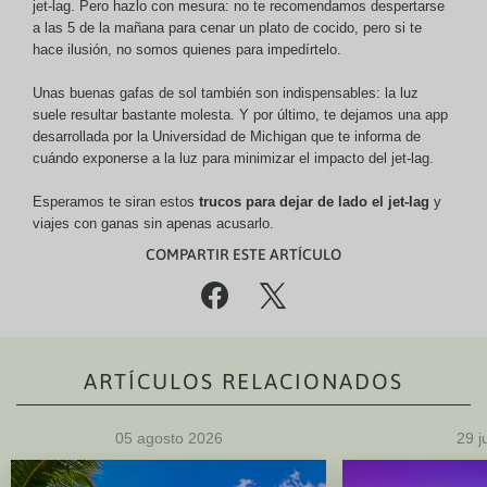
jet-lag. Pero hazlo con mesura: no te recomendamos despertarse
a las 5 de la mañana para cenar un plato de cocido, pero si te
hace ilusión, no somos quienes para impedírtelo.
Unas buenas gafas de sol también son indispensables: la luz
suele resultar bastante molesta. Y por último, te dejamos una app
desarrollada por la Universidad de Michigan que te informa de
cuándo exponerse a la luz para minimizar el impacto del jet-lag.
Esperamos te siran estos
trucos para dejar de lado el jet-lag
y
viajes con ganas sin apenas acusarlo.
COMPARTIR ESTE ARTÍCULO
%
(
ARTÍCULOS RELACIONADOS
05 agosto 2026
29 j