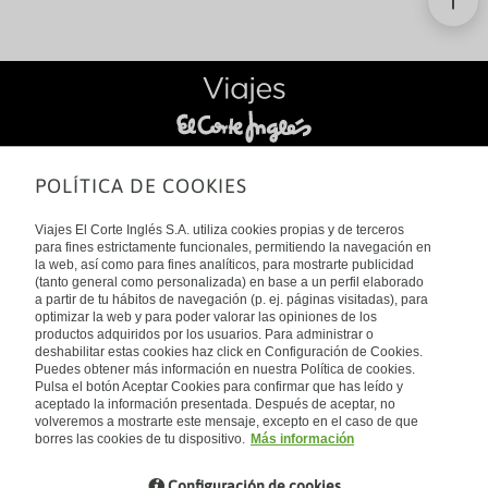
Aruba y Curaçao hasta las
espectaculares playas de Jamaica o
las exclusivas islas privadas de las
navieras, el Caribe ofrece
experiencias para todo tipo de
viajeros. Si estás pensando en
reservar un crucero por el Caribe,
aquí encontrarás todo lo que
SÍGUENOS EN:
POLÍTICA DE COOKIES
necesitas saber.
*
%
(
&
/
-
Viajes El Corte Inglés S.A. utiliza cookies propias y de terceros
para fines estrictamente funcionales, permitiendo la navegación en
la web, así como para fines analíticos, para mostrarte publicidad
(tanto general como personalizada) en base a un perfil elaborado
SOBRE NOSOTROS
a partir de tu hábitos de navegación (p. ej. páginas visitadas), para
optimizar la web y para poder valorar las opiniones de los
productos adquiridos por los usuarios. Para administrar o
Viajes El Corte Inglés
deshabilitar estas cookies haz click en Configuración de Cookies.
Puedes obtener más información en nuestra Política de cookies.
Quiénes somos
Pulsa el botón Aceptar Cookies para confirmar que has leído y
aceptado la información presentada. Después de aceptar, no
volveremos a mostrarte este mensaje, excepto en el caso de que
Sostenibilidad
borres las cookies de tu dispositivo.
Más información
Política de privacidad
Configuración de cookies