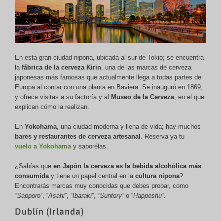
En esta gran ciudad nipona, ubicada al sur de Tokio; se encuentra
la
fábrica de la cerveza Kirin
, una de las marcas de cerveza
japonesas más famosas que actualmente llega a todas partes de
Europa al contar con una planta en Baviera. Se inauguró en 1869,
y ofrece visitas a su factoría y al
Museo de la Cerveza
, en el que
explican cómo la realizan.
En
Yokohama
, una ciudad moderna y llena de vida;
hay muchos
bares y restaurantes de cerveza artesanal.
Reserva ya tu
vuelo a Yokohama
y saborélas.
¿Sabías que
en Japón la cerveza es la bebida alcohólica más
consumida
y tiene un papel central en la
cultura nipona
?
Encontrarás marcas muy conocidas que debes probar, como
“
Sapporo
”, “
Asahi
”, “
Ibaraki
”, “
Suntory
“ o “
Happoshu
“.
Dublín (Irlanda)