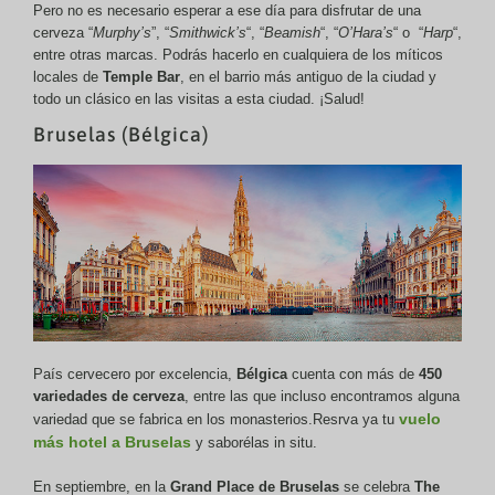
Pero no es necesario esperar a ese día para disfrutar de una
cerveza “
Murphy’s
”, “
Smithwick’s
“, “
Beamish
“, “
O’Hara’s
“ o “
Harp
“,
entre otras marcas. Podrás hacerlo en cualquiera de los míticos
locales de
Temple Bar
, en el barrio más antiguo de la ciudad y
todo un clásico en las visitas a esta ciudad. ¡Salud!
Bruselas (Bélgica)
País cervecero por excelencia,
Bélgica
cuenta con más de
450
variedades de cerveza
, entre las que incluso encontramos alguna
vuelo
variedad que se fabrica en los monasterios.Resrva ya tu
más hotel a Bruselas
y saborélas in situ.
En septiembre, en la
Grand Place de Bruselas
se celebra
The