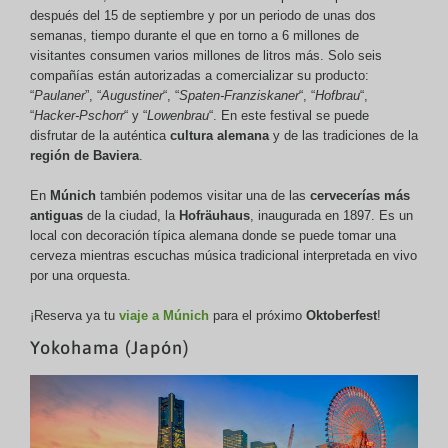
después del 15 de septiembre y por un periodo de unas dos
semanas, tiempo durante el que en torno a 6 millones de
visitantes consumen varios millones de litros más. Solo seis
compañías están autorizadas a comercializar su producto:
“
Paulaner
”, “
Augustiner
“, “
Spaten-Franziskaner
“, “
Hofbrau
“,
“
Hacker-Pschorr
“ y “
Lowenbrau
“. En este festival se puede
disfrutar de la auténtica
cultura alemana
y de las tradiciones de la
región de Baviera
.
En
Múnich
también podemos visitar una de las
cervecerías más
antiguas
de la ciudad, la
Hofräuhaus
, inaugurada en 1897. Es un
local con decoración típica alemana donde se puede tomar una
cerveza mientras escuchas música tradicional interpretada en vivo
por una orquesta.
¡Reserva ya tu
viaje a Múnich
para el próximo
Oktoberfest
!
Yokohama (Japón)