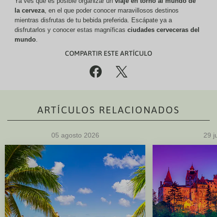
Ya ves que es posible organizar un
viaje en torno al mundo de
la cerveza
, en el que poder conocer maravillosos destinos
mientras disfrutas de tu bebida preferida. Escápate ya a
disfrutarlos y conocer estas magníficas
ciudades cerveceras del
mundo
.
COMPARTIR ESTE ARTÍCULO
%
(
ARTÍCULOS RELACIONADOS
05 agosto 2026
29 j