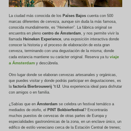
La ciudad más conocida de los
Países Bajos
cuenta con 500
marcas diferentes de cerveza, aunque sin duda la más famosa,
conocida mundialmente, es “
Heineken
”. La fábrica original se
encuentra en pleno
centro de Ámsterdam
, y nos permite vivir la
llamada
Heineken Experience
, una exposición interactiva donde
conocer la historia y el proceso de elaboración de esta gran
cerveza, terminando con una degustación de la misma; donde
viaje
cada estancia mantiene su carácter original. Reserva ya tu
a Ámsterdam
y descúbrela.
Otro lugar donde se elaboran cervezas artesanales y orgánicas,
que puedes visitar y donde podrás participar en degustaciones, es
la
factoría Bierbrouwerij ’t IJ
. Una experiencia ideal para disfrutar
con amigos o en familia.
¿Sabías que en
Ámsterdam
se celebra un festival temático a
mediados de otoño, el
PINT Bokbierfestival
? Encontrarás
muchos puestos de cervezas de otras partes de Europa y
especialidades gastronómicas de la zona, en un enclave único, un
edifico de estilo veneciano cerca de la Estación Central de trenes;