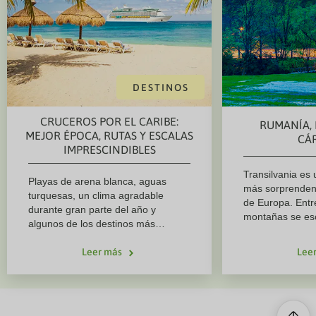
DESTINOS
CRUCEROS POR EL CARIBE:
RUMANÍA, 
MEJOR ÉPOCA, RUTAS Y ESCALAS
CÁ
IMPRESCINDIBLES
Transilvania es 
Playas de arena blanca, aguas
más sorprenden
turquesas, un clima agradable
de Europa. Entr
durante gran parte del año y
montañas se es
algunos de los destinos más
cargadas de his
paradisíacos del mundo. Un crucero
culturas tan ant
por el Caribe es una de las mejores
Leer más
Lee
dacios. Viajar p
formas de descubrir varias islas en
descubrir un ter
un solo viaje, disfrutando además
tradición, natur
de todas las comodidades a bordo.
entrelazan en c
Desde los coloridos paisajes de