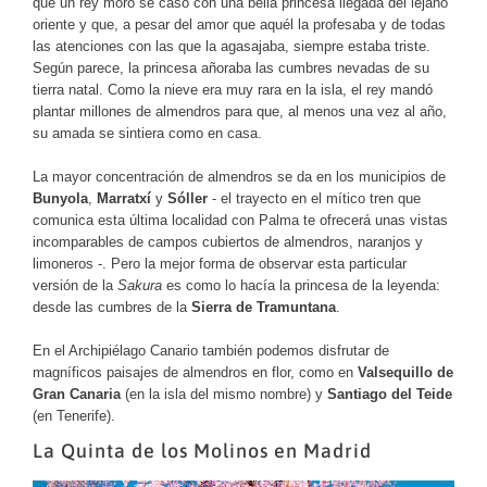
que un rey moro se casó con una bella princesa llegada del lejano
oriente y que, a pesar del amor que aquél la profesaba y de todas
las atenciones con las que la agasajaba, siempre estaba triste.
Según parece, la princesa añoraba las cumbres nevadas de su
tierra natal. Como la nieve era muy rara en la isla, el rey mandó
plantar millones de almendros para que, al menos una vez al año,
su amada se sintiera como en casa.
La mayor concentración de almendros se da en los municipios de
Bunyola
,
Marratxí
y
Sóller
- el trayecto en el mítico tren que
comunica esta última localidad con Palma te ofrecerá unas vistas
incomparables de campos cubiertos de almendros, naranjos y
limoneros -. Pero la mejor forma de observar esta particular
versión de la
Sakura
es como lo hacía la princesa de la leyenda:
desde las cumbres de la
Sierra de Tramuntana
.
En el Archipiélago Canario también podemos disfrutar de
magníficos paisajes de almendros en flor, como en
Valsequillo de
Gran Canaria
(en la isla del mismo nombre) y
Santiago del Teide
(en Tenerife).
La Quinta de los Molinos en Madrid