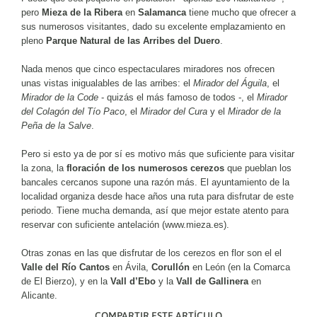
pero
Mieza de la Ribera
en
Salamanca
tiene mucho que ofrecer a
sus numerosos visitantes, dado su excelente emplazamiento en
pleno
Parque Natural de las Arribes del Duero
.
Nada menos que cinco espectaculares miradores nos ofrecen
unas vistas inigualables de las arribes: el
Mirador del Águila
, el
Mirador de la Code
- quizás el más famoso de todos -, el
Mirador
del Colagón del Tío Paco
, el
Mirador del Cura
y el
Mirador de la
Peña de la Salve
.
Pero si esto ya de por sí es motivo más que suficiente para visitar
la zona, la
floración de los numerosos cerezos
que pueblan los
bancales cercanos supone una razón más. El ayuntamiento de la
localidad organiza desde hace años una ruta para disfrutar de este
periodo. Tiene mucha demanda, así que mejor estate atento para
reservar con suficiente antelación (www.mieza.es).
Otras zonas en las que disfrutar de los cerezos en flor son el el
Valle del Río Cantos
en Ávila,
Corullón
en León (en la Comarca
de El Bierzo), y en la
Vall d’Ebo
y la
Vall de Gallinera
en
Alicante.
COMPARTIR ESTE ARTÍCULO