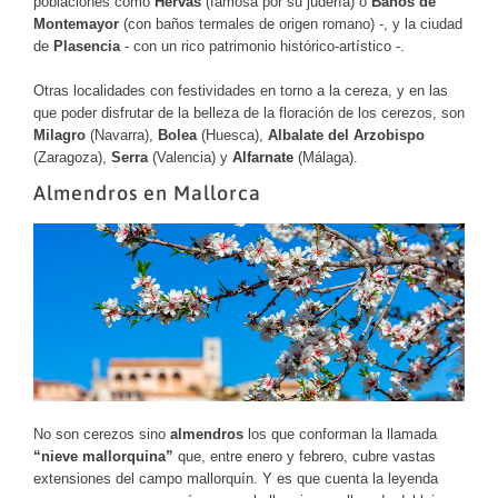
poblaciones como
Hervás
(famosa por su judería) o
Baños de
Montemayor
(con baños termales de origen romano) -, y la ciudad
de
Plasencia
- con un rico patrimonio histórico-artístico -.
Otras localidades con festividades en torno a la cereza, y en las
que poder disfrutar de la belleza de la floración de los cerezos, son
Milagro
(Navarra),
Bolea
(Huesca),
Albalate del Arzobispo
(Zaragoza),
Serra
(Valencia) y
Alfarnate
(Málaga).
Almendros en Mallorca
No son cerezos sino
almendros
los que conforman la llamada
“nieve mallorquina”
que, entre enero y febrero, cubre vastas
extensiones del campo mallorquín. Y es que cuenta la leyenda