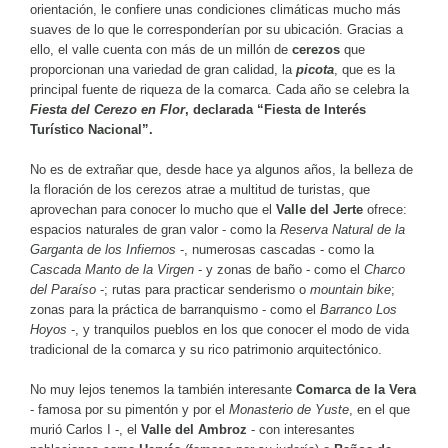
orientación, le confiere unas condiciones climáticas mucho más
suaves de lo que le corresponderían por su ubicación. Gracias a
ello, el valle cuenta con más de un millón de
cerezos
que
proporcionan una variedad de gran calidad, la
picota
, que es la
principal fuente de riqueza de la comarca. Cada año se celebra la
Fiesta del Cerezo en Flor
, declarada “Fiesta de Interés
Turístico Nacional”.
No es de extrañar que, desde hace ya algunos años, la belleza de
la floración de los cerezos atrae a multitud de turistas, que
aprovechan para conocer lo mucho que el
Valle del Jerte
ofrece:
espacios naturales de gran valor - como la
Reserva Natural de la
Garganta de los Infiernos
-, numerosas cascadas - como la
Cascada Manto de la Virgen
- y zonas de baño - como el
Charco
del Paraíso
-; rutas para practicar senderismo o
mountain bike
;
zonas para la práctica de barranquismo - como el
Barranco Los
Hoyos
-, y tranquilos pueblos en los que conocer el modo de vida
tradicional de la comarca y su rico patrimonio arquitectónico.
No muy lejos tenemos la también interesante
Comarca de la Vera
- famosa por su pimentón y por el
Monasterio de Yuste
, en el que
murió Carlos I -, el
Valle del Ambroz
- con interesantes