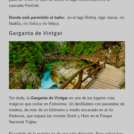
cascada Peričnik.
Donde está permitido el baño:
en el lago Bohinj, lago Jasna, río
Nadiža, río Soča y río Idrijca.
Garganta de Vintgar
Sin duda, la
Garganta de Vintgar
es uno de los lugares más
mágicos que visitar en Eslovenia. Un desfiladero con pasarelas de
madera, de más de un kilómetro y medio excavado en el río
Radovna, que separa los montes Boršt y Hom en el Parque
Nacional Triglav.
El sentido de la marcha es de una sola dirección. Para volver hay