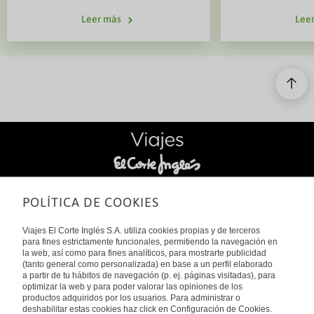
paradisíacos del mundo. Un crucero
culturas tan ant
por el Caribe es una de las mejores
Leer más
Lee
dacios. Viajar p
formas de descubrir varias islas en
descubrir un ter
un solo viaje, disfrutando además
tradición, natur
de todas las comodidades a bordo.
entrelazan en c
Desde los coloridos paisajes de
Aruba y Curaçao hasta las
espectaculares playas de Jamaica o
las exclusivas islas privadas de las
navieras, el Caribe ofrece
experiencias para todo tipo de
viajeros. Si estás pensando en
reservar un crucero por el Caribe,
aquí encontrarás todo lo que
SÍGUENOS EN:
POLÍTICA DE COOKIES
necesitas saber.
*
%
(
&
/
-
Viajes El Corte Inglés S.A. utiliza cookies propias y de terceros
para fines estrictamente funcionales, permitiendo la navegación en
la web, así como para fines analíticos, para mostrarte publicidad
(tanto general como personalizada) en base a un perfil elaborado
SOBRE NOSOTROS
a partir de tu hábitos de navegación (p. ej. páginas visitadas), para
optimizar la web y para poder valorar las opiniones de los
productos adquiridos por los usuarios. Para administrar o
Viajes El Corte Inglés
deshabilitar estas cookies haz click en Configuración de Cookies.