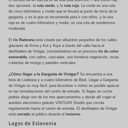
dos opciones: la
ruta verde
, y la
ruta roja
. La verde es una ruta
de cinco kilómetros y medio que te llevará al punto de inicio de la
garganta, y es la que se recomienda para ir con niños, y la ruta
roja es de cuatro kilómetros y medio, es una ruta de senderismo
moderada.
El
río Radovna
está creado por afluentes pequeños de los valles
glaciares de Krma y Kot y fluye a través del valle hacia el
desfiladero de Vintgar, convietiéndose en un precioso
río de color
esmeralda
, con saltos, cascadas, una frondosa vegetación, rocas
cubiertas de musgo y paredes verticales.
¿Cómo llegar a la Garganta de Vintgar?
Se encuentra a una
hora de Liubliana y a cuatro kilómetros de Bled. Llegar a
Garganta
de Vintgar es muy fácil: para bicicletas o motos es posible aparcar
en las inmediaciones del centro de entrada. Si llegas en coche
podrás elegir uno de los tres aparcamientos y desde allí coger el
autobús electrónico gratuito VINTGAR Shuttle que circula
regularmente hasta el centro de entrada. El desfiladero de Vintgar
está
cerrado
al público durante el
invierno
.
Lagos de Eslovenia