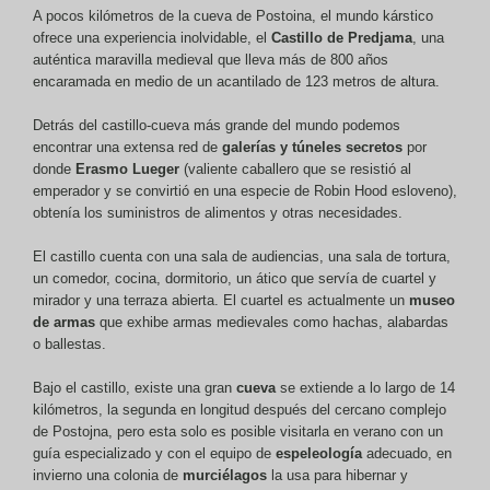
A pocos kilómetros de la cueva de Postoina, el mundo kárstico
ofrece una experiencia inolvidable, el
Castillo de Predjama
, una
auténtica maravilla medieval que lleva más de 800 años
encaramada en medio de un acantilado de 123 metros de altura.
Detrás del castillo-cueva más grande del mundo podemos
encontrar una extensa red de
galerías y túneles secretos
por
donde
Erasmo Lueger
(valiente caballero que se resistió al
emperador y se convirtió en una especie de Robin Hood esloveno),
obtenía los suministros de alimentos y otras necesidades.
El castillo cuenta con una sala de audiencias, una sala de tortura,
un comedor, cocina, dormitorio, un ático que servía de cuartel y
mirador y una terraza abierta. El cuartel es actualmente un
museo
de armas
que exhibe armas medievales como hachas, alabardas
o ballestas.
Bajo el castillo, existe una gran
cueva
se extiende a lo largo de 14
kilómetros, la segunda en longitud después del cercano complejo
de Postojna, pero esta solo es posible visitarla en verano con un
guía especializado y con el equipo de
espeleología
adecuado, en
invierno una colonia de
murciélagos
la usa para hibernar y