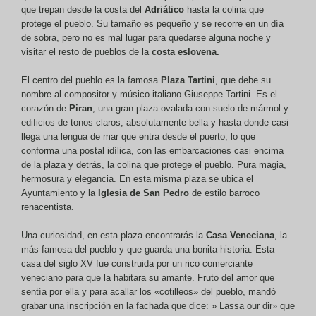
que trepan desde la costa del
Adriático
hasta la colina que
protege el pueblo. Su tamaño es pequeño y se recorre en un día
de sobra, pero no es mal lugar para quedarse alguna noche y
visitar el resto de pueblos de la
costa eslovena.
El centro del pueblo es la famosa
Plaza Tartini
, que debe su
nombre al compositor y músico italiano Giuseppe Tartini. Es el
corazón de
Piran
, una gran plaza ovalada con suelo de mármol y
edificios de tonos claros, absolutamente bella y hasta donde casi
llega una lengua de mar que entra desde el puerto, lo que
conforma una postal idílica, con las embarcaciones casi encima
de la plaza y detrás, la colina que protege el pueblo. Pura magia,
hermosura y elegancia. En esta misma plaza se ubica el
Ayuntamiento y la
Iglesia de
San Pedro
de estilo barroco
renacentista.
Una curiosidad, en esta plaza encontrarás la
Casa Veneciana
, la
más famosa del pueblo y que guarda una bonita historia. Esta
casa del siglo XV fue construida por un rico comerciante
veneciano para que la habitara su amante. Fruto del amor que
sentía por ella y para acallar los «cotilleos» del pueblo, mandó
grabar una inscripción en la fachada que dice: » Lassa our dir» que