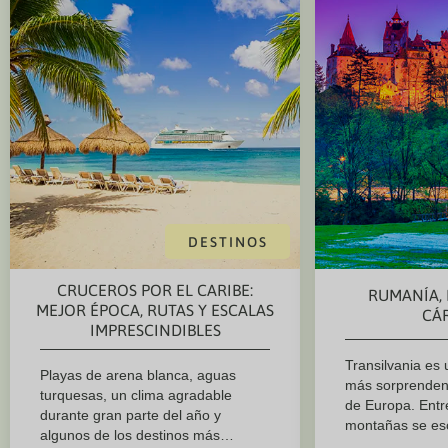
DESTINOS
CRUCEROS POR EL CARIBE:
RUMANÍA, 
MEJOR ÉPOCA, RUTAS Y ESCALAS
CÁ
IMPRESCINDIBLES
Transilvania es 
Playas de arena blanca, aguas
más sorprenden
turquesas, un clima agradable
de Europa. Entr
durante gran parte del año y
montañas se es
algunos de los destinos más
cargadas de his