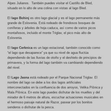
Alpes Julianos. También puedes visitar el Castillo de Bled,
situado en lo alto de una colina con vistas al lago Bled.
El
lago Bohinj
es otro lago glacial y es el lago permanente más
grande de Eslovenia. Está rodeado de frondosos bosques de
coníferas y árboles de hoja caduca, así como de varios picos
montañosos, incluido el monte Triglav, el pico más alto de
Eslovenia.
El
lago Cerknica
es un lago estacional, también conocido como
“el lago que desaparece” ya que su nivel de agua fluctúa
dependiendo de las lluvias de otoño y el deshielo de principios de
primavera, y la forma del lago también va cambiando dependiendo
del nivel.
El
Lago Jasna
está rodeado por el Parque Nacional Triglav. El
nombre del lago se debe a los dos lagos artificiales
interconectados en la confluencia de dos arroyos, Velika Pišnica y
Mala Pišnica. En este lago puedes disfrutar de los muelles y del
mirador de 6 metros de altura, escuchar actuaciones musicales en
el hermoso paisaje natural de Razor, pasear por los bonitos
senderos o disfrutar de la pesca.