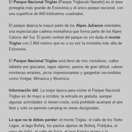
El
Parque Nacional Triglav
(Parque Triglavski Narodni) es el área
protegida más grande de Eslovenia y el único parque nacional, con
una superficie de 840 kilómetros cuadrados.
El parque abarca la mayor parte de los
Alpes Julianos
orientales,
una espectacular cadena montañosa que forma parte de los Alpes
Calizos del Sur. El punto central del parque es sin duda el
monte
Triglav
con 2.864 metros que es a su vez la montaña más alta de
Eslovenia.
El
Parque Nacional Triglav
está lleno de ríos cristalinos, valles
tallados por glaciares, lagos alpinos, pastos de gran altitud, cabras
montesas errantes, picos impresionantes y gargantas escondidas
como Vintgar, Mlinarica y Mostnica.
Información útil
: La mejor época para visitar el Parque Nacional
Triglav es de mayo a octubre, la entrada es gratuita, aunque
algunas actividades si tienen coste, está prohibido acampar al aire
libre y solo se permite camping en áreas designadas.
Lo que no te debes perder:
el monte Triglav, el valle de los Siete
Lagos, el lago Bohinj, los pastos alpinos de Bohinj, Pokljuka, el
paso de Vršič, el valle de Soča, el lago Krnsko jezero y la