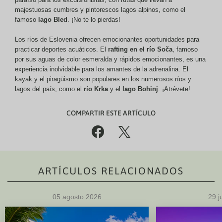
majestuosas cumbres y pintorescos lagos alpinos, como el
famoso
lago Bled
. ¡No te lo pierdas!
Los ríos de Eslovenia ofrecen emocionantes oportunidades para
practicar deportes acuáticos. El
rafting en el río Soča
, famoso
por sus aguas de color esmeralda y rápidos emocionantes, es una
experiencia inolvidable para los amantes de la adrenalina. El
kayak y el piragüismo son populares en los numerosos ríos y
lagos del país, como el
río Krka
y el
lago Bohinj
. ¡Atrévete!
COMPARTIR ESTE ARTÍCULO
%
(
ARTÍCULOS RELACIONADOS
05 agosto 2026
29 j