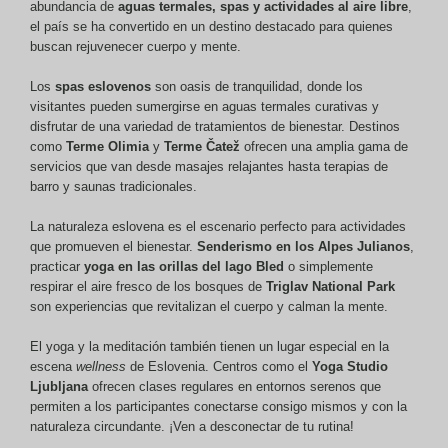
abundancia de
aguas termales, spas y actividades al aire libre
,
el país se ha convertido en un destino destacado para quienes
buscan rejuvenecer cuerpo y mente.
Los
spas eslovenos
son oasis de tranquilidad, donde los
visitantes pueden sumergirse en aguas termales curativas y
disfrutar de una variedad de tratamientos de bienestar. Destinos
como
Terme Olimia
y
Terme Čatež
ofrecen una amplia gama de
servicios que van desde masajes relajantes hasta terapias de
barro y saunas tradicionales.
La naturaleza eslovena es el escenario perfecto para actividades
que promueven el bienestar.
Senderismo en los Alpes Julianos
,
practicar
yoga en las orillas del lago Bled
o simplemente
respirar el aire fresco de los bosques de
Triglav National Park
son experiencias que revitalizan el cuerpo y calman la mente.
El yoga y la meditación también tienen un lugar especial en la
escena
wellness
de Eslovenia. Centros como el
Yoga Studio
Ljubljana
ofrecen clases regulares en entornos serenos que
permiten a los participantes conectarse consigo mismos y con la
naturaleza circundante. ¡Ven a desconectar de tu rutina!