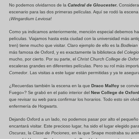
No podemos olvidarnos de la
Catedral de Gloucester
.
Considerad
escenario para las dos primeras películas. Aquí se rodó la escena
¡
Wingardium Leviosa
!
Como ya indicamos anteriormente, mención especial debemos h
películas. Viajamos hasta esta ciudad con la universidad más ant
tren) tiene mucho que visitar. Claro ejemplo de ello es la
Bodleian 
más famosa de Oxford, y es exactamente la biblioteca del
Colegi
mucho, por cierto. Por su parte, el
Christ Church College de Oxfo
escaleras grandes en diferentes películas. Pero su rol más importa
Comedor
. Las visitas a este lugar están permitidas y ya te asegu
¿Recuerdas también la escena en la que
Draco Malfoy
se convier
Fuego»? Se grabó en el patio interior del
New College de Oxford
que revisar su web para confirmar los horarios. Todo esto sin olvi
enfermería de Hogwarts.
Dejando Oxford a un lado, no podemos pasar por alto el pequeño
encantará visitar. Este precioso lugar, ha sido el lugar elegido pa
Oscuras
, la
Clase de Pociones
, en la que Snape mostraba su anim