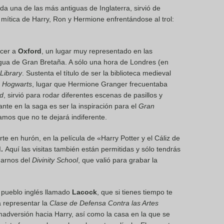
a una de las más antiguas de Inglaterra, sirvió de
 mítica de Harry, Ron y Hermione enfrentándose al trol:
acer a
Oxford
, un lugar muy representado en las
igua de Gran Bretaña. A sólo una hora de Londres (en
Library
. Sustenta el título de ser la biblioteca medieval
o Hogwarts
, lugar que Hermione Granger frecuentaba
rd
, sirvió para rodar diferentes escenas de pasillos y
nte en la saga es ser la inspiración para el
Gran
ramos que no te dejará indiferente.
te en hurón, en la película de «Harry Potter y el Cáliz de
.
Aquí las visitas también están permitidas y sólo tendrás
darnos del
Divinity School
, que valió para grabar la
 pueblo inglés llamado
Lacock
, que si tienes tiempo te
ra representar la
Clase de Defensa Contra las Artes
adversión hacia Harry, así como la casa en la que se