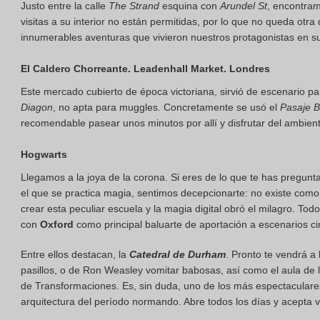
Justo entre la calle
The Strand
esquina con
Arundel St
, encontram
visitas a su interior no están permitidas, por lo que no queda otra
innumerables aventuras que vivieron nuestros protagonistas en su 
El Caldero Chorreante. Leadenhall Market. Londres
Este mercado cubierto de época victoriana, sirvió de escenario pa
Diagon
, no apta para muggles. Concretamente se usó el
Pasaje B
recomendable pasear unos minutos por allí y disfrutar del ambien
Hogwarts
Llegamos a la joya de la corona. Si eres de lo que te has pregun
el que se practica magia, sentimos decepcionarte: no existe como t
crear esta peculiar escuela y la magia digital obró el milagro. Todo
con
Oxford
como principal baluarte de aportación a escenarios c
Entre ellos destacan, la
Catedral de Durham
. Pronto te vendrá a
pasillos, o de Ron Weasley vomitar babosas, así como el aula de 
de Transformaciones. Es, sin duda, uno de los más espectaculares
arquitectura del período normando. Abre todos los días y acepta vi