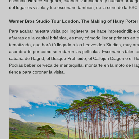
escondió Horace Slughorn, cuando Dumbledore y nuestro protagoni
del lugar es visible y fue escenario también, de la serie de la BBC 
Warner Bros Studio Tour London. The Making of Harry Potter
Para acabar nuestra visita por Inglaterra, se hace imprescindible 
afueras de la capital británica, es muy cómodo llegar primero en
tematizado, que hará tú llegada a los Leavesden Studios, muy am
asombrarte por cómo se rodaron las películas. Escenarios tales co
cabaña de Hagrid, el Bosque Prohibido, el Callejón Diagon o el Ho
Podrás beber cerveza de mantequilla, montarte en la moto de Hag
tienda para coronar la visita.