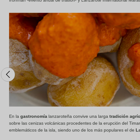
Ironman -evento anual de triatlón- y Lanzarote International Marat
En la
gastronomía
lanzaroteña convive una larga
tradición agrí
sobre las cenizas volcánicas procedentes de la erupción del Timanf
emblemáticos de la isla, siendo uno de los más populares el de
La