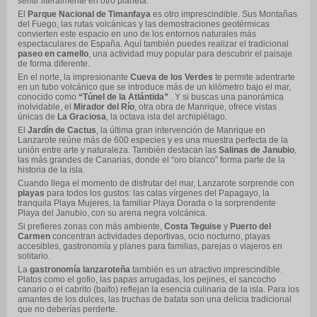
sentir literalmente en otro planeta.
El
Parque Nacional de Timanfaya
es otro imprescindible. Sus Montañas
del Fuego, las rutas volcánicas y las demostraciones geotérmicas
convierten este espacio en uno de los entornos naturales más
espectaculares de España. Aquí también puedes realizar el tradicional
paseo en camello
, una actividad muy popular para descubrir el paisaje
de forma diferente.
En el norte, la impresionante
Cueva de los Verdes
te permite adentrarte
en un tubo volcánico que se introduce más de un kilómetro bajo el mar,
conocido como
“Túnel de la Atlántida”
. Y si buscas una panorámica
inolvidable, el
Mirador del Río
, otra obra de Manrique, ofrece vistas
únicas de
La Graciosa
, la octava isla del archipiélago.
El
Jardín de Cactus
, la última gran intervención de Manrique en
Lanzarote reúne más de 600 especies y es una muestra perfecta de la
unión entre arte y naturaleza. También destacan las
Salinas de Janubio
,
las más grandes de Canarias, donde el “oro blanco” forma parte de la
historia de la isla.
Cuando llega el momento de disfrutar del mar, Lanzarote sorprende con
playas
para todos los gustos: las calas vírgenes del Papagayo, la
tranquila Playa Mujeres, la familiar Playa Dorada o la sorprendente
Playa del Janubio, con su arena negra volcánica.
Si prefieres zonas con más ambiente,
Costa Teguise
y
Puerto del
Carmen
concentran actividades deportivas, ocio nocturno, playas
accesibles, gastronomía y planes para familias, parejas o viajeros en
solitario.
La
gastronomía lanzaroteña
también es un atractivo imprescindible.
Platos como el gofio, las papas arrugadas, los pejines, el sancocho
canario o el cabrito (baifo) reflejan la esencia culinaria de la isla. Para los
amantes de los dulces, las truchas de batata son una delicia tradicional
que no deberías perderte.