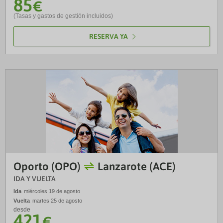
85
€
(Tasas y gastos de gestión incluidos)
RESERVA YA
Oporto (OPO)
Lanzarote (ACE)
IDA Y VUELTA
Ida
miércoles 19 de agosto
Vuelta
martes 25 de agosto
desde
421
€