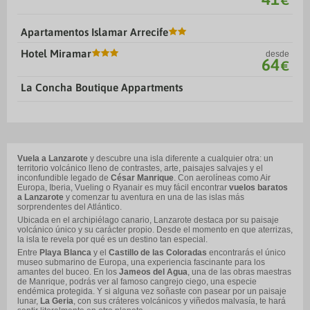
€
Apartamentos Islamar Arrecife
Hotel Miramar
desde
64
€
La Concha Boutique Appartments
Vuela a Lanzarote
y descubre una isla diferente a cualquier otra: un
territorio volcánico lleno de contrastes, arte, paisajes salvajes y el
inconfundible legado de
César Manrique
. Con aerolíneas como Air
Europa, Iberia, Vueling o Ryanair es muy fácil encontrar
vuelos baratos
a Lanzarote
y comenzar tu aventura en una de las islas más
sorprendentes del Atlántico.
Ubicada en el archipiélago canario, Lanzarote destaca por su paisaje
volcánico único y su carácter propio. Desde el momento en que aterrizas,
la isla te revela por qué es un destino tan especial.
Entre
Playa Blanca
y el
Castillo de las Coloradas
encontrarás el único
museo submarino de Europa, una experiencia fascinante para los
amantes del buceo. En los
Jameos del Agua
, una de las obras maestras
de Manrique, podrás ver al famoso cangrejo ciego, una especie
endémica protegida. Y si alguna vez soñaste con pasear por un paisaje
lunar,
La Geria
, con sus cráteres volcánicos y viñedos malvasía, te hará