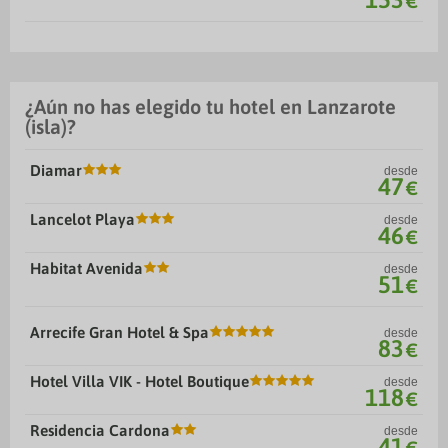
€
¿Aún no has elegido tu hotel en Lanzarote
(isla)?
Diamar
desde
47
€
Lancelot Playa
desde
46
€
Habitat Avenida
desde
51
€
Arrecife Gran Hotel & Spa
desde
83
€
Hotel Villa VIK - Hotel Boutique
desde
118
€
Residencia Cardona
desde
41