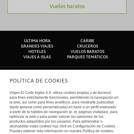
Vuelos baratos
ÚLTIMA HORA
CARIBE
GRANDES VIAJES
CRUCEROS
HOTELES
VUELOS BARATOS
VIAJES A ISLAS
PARQUES TEMÁTICOS
POLÍTICA DE COOKIES
Sobre nosotros
Quiénes somos
Viajes El Corte Inglés S.A. utiliza cookies propias y de terceros
Financiación
Enlaces de interés
para fines estrictamente funcionales, permitiendo la navegación en
Sostenibilidad
la web, así como para fines analíticos, para mostrarte publicidad
Turismo accesible
(tanto general como personalizada) en base a un perfil elaborado
Guías de viaje
Tarjeta El Corte Inglés
a partir de tu hábitos de navegación (p. ej. páginas visitadas), para
Catálogos
Trabaja con nosotros
Internacional
optimizar la web y para poder valorar las opiniones de los
Auto check-in
El Corte Inglés
productos adquiridos por los usuarios. Para administrar o
Condiciones Generales
Canal Ético
Política de privacidad
España
deshabilitar estas cookies haz click en Configuración de Cookies.
Política de cookies
Puedes obtener más información en nuestra Política de cookies.