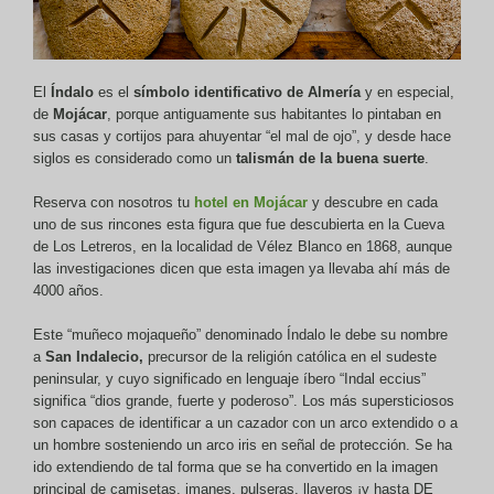
El
Índalo
es el
símbolo identificativo de Almería
y en especial,
de
Mojácar
, porque antiguamente sus habitantes lo pintaban en
sus casas y cortijos para ahuyentar “el mal de ojo”, y desde hace
siglos es considerado como un
talismán de la buena suerte
.
Reserva con nosotros tu
hotel en Mojácar
y descubre en cada
uno de sus rincones esta figura que fue descubierta en la Cueva
de Los Letreros, en la localidad de Vélez Blanco en 1868, aunque
las investigaciones dicen que esta imagen ya llevaba ahí más de
4000 años.
Este “muñeco mojaqueño” denominado Índalo le debe su nombre
a
San Indalecio,
precursor de la religión católica en el sudeste
peninsular, y cuyo significado en lenguaje íbero “Indal eccius”
significa “dios grande, fuerte y poderoso”. Los más supersticiosos
son capaces de identificar a un cazador con un arco extendido o a
un hombre sosteniendo un arco iris en señal de protección. Se ha
ido extendiendo de tal forma que se ha convertido en la imagen
principal de camisetas, imanes, pulseras, llaveros ¡y hasta DE