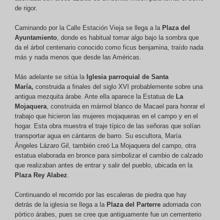
de rigor.
Caminando por la Calle Estación Vieja se llega a la
Plaza del
Ayuntamiento
, donde es habitual tomar algo bajo la sombra que
da el árbol centenario conocido como ficus benjamina, traído nada
más y nada menos que desde las Américas.
Más adelante se sitúa la
Iglesia parroquial de Santa
María,
construida a finales del siglo XVI probablemente sobre una
antigua mezquita árabe. Ante ella aparece la Estatua de
La
Mojaquera
, construida en mármol blanco de Macael para honrar el
trabajo que hicieron las mujeres mojaqueras en el campo y en el
hogar. Esta obra muestra el traje típico de las señoras que solían
transportar agua en cántaros de barro. Su escultora, María
Ángeles Lázaro Gil, también creó La Mojaquera del campo, otra
estatua elaborada en bronce para simbolizar el cambio de calzado
que realizaban antes de entrar y salir del pueblo, ubicada en la
Plaza Rey Alabez
.
Continuando el recorrido por las escaleras de piedra que hay
detrás de la iglesia se llega a la
Plaza del Parterre
adornada con
pórtico árabes, pues se cree que antiguamente fue un cementerio