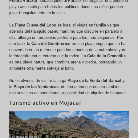
Piedra Villazar
, situada junto al Parador de Mojácar, una pequeña
playa accesible para todos los públicos donde los niños pueden
jugar tranquilamente en la orilla.
La
Playa Cueva del Lobo
es ideal si viajas en familia ya que
además del tranquilo paseo marítimo que discurre en paralelo a
ella, alberga un rompeolas perfecto para los más pequeños. Por
otro lado, la
Cala del Sombrerico
es
una playa virgen que se ha
convertido en un referente para los amantes de la naturaleza y de
la fotografía por el entorno que la rodea. La
Cala de la Granatilla
es otra playa natural que combina arena y piedra, otorgando un
ambiente totalmente salvaje al baño.
No os olvidéis de visitar la larga
Playa de la Venta del Bancal
y
la
Playa de las Ventanicas
, de fina arena que cuenta también
con servicios de socorrismo, y posibilidad de alquiler de hamacas.
Turismo activo en Mojácar