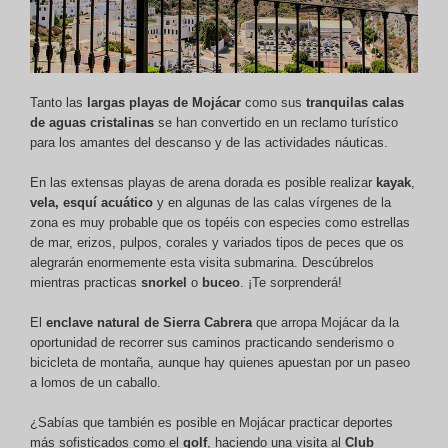
Tanto las
largas playas de Mojácar
como sus
tranquilas calas
de aguas cristalinas
se han convertido en un reclamo turístico
para los amantes del descanso y de las actividades náuticas.
En las extensas playas de arena dorada es posible realizar
kayak
,
vela,
esquí acuático
y en algunas de las calas vírgenes de la
zona es muy probable que os topéis con especies como estrellas
de mar, erizos, pulpos, corales y variados tipos de peces que os
alegrarán enormemente esta visita submarina. Descúbrelos
mientras practicas
snorkel
o
buceo
. ¡Te sorprenderá!
El
enclave natural de Sierra Cabrera
que arropa Mojácar da la
oportunidad de recorrer sus caminos practicando senderismo o
bicicleta de montaña, aunque hay quienes apuestan por un paseo
a lomos de un caballo.
¿Sabías que también es posible en Mojácar practicar deportes
más sofisticados como el
golf
, haciendo una visita al
Club