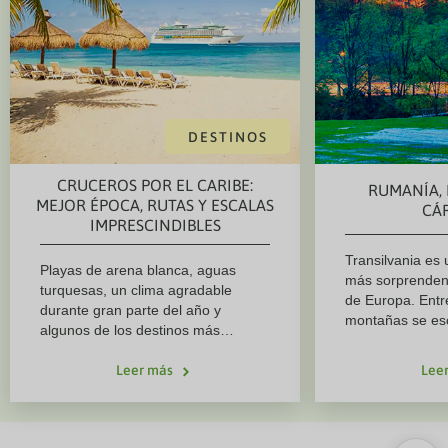
DESTINOS
CRUCEROS POR EL CARIBE:
RUMANÍA, 
MEJOR ÉPOCA, RUTAS Y ESCALAS
CÁ
IMPRESCINDIBLES
Transilvania es 
Playas de arena blanca, aguas
más sorprenden
turquesas, un clima agradable
de Europa. Entr
durante gran parte del año y
montañas se es
algunos de los destinos más
cargadas de his
paradisíacos del mundo. Un crucero
culturas tan ant
por el Caribe es una de las mejores
Leer más
Lee
dacios. Viajar p
formas de descubrir varias islas en
descubrir un ter
un solo viaje, disfrutando además
tradición, natur
de todas las comodidades a bordo.
entrelazan en c