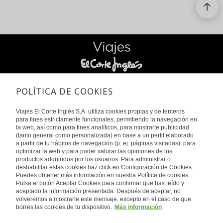
Desde los coloridos paisajes de
Aruba y Curaçao hasta las
espectaculares playas de Jamaica o
las exclusivas islas privadas de las
navieras, el Caribe ofrece
experiencias para todo tipo de
viajeros. Si estás pensando en
reservar un crucero por el Caribe,
aquí encontrarás todo lo que
SÍGUENOS EN:
POLÍTICA DE COOKIES
necesitas saber.
*
%
(
&
/
-
Viajes El Corte Inglés S.A. utiliza cookies propias y de terceros
para fines estrictamente funcionales, permitiendo la navegación en
la web, así como para fines analíticos, para mostrarte publicidad
(tanto general como personalizada) en base a un perfil elaborado
SOBRE NOSOTROS
a partir de tu hábitos de navegación (p. ej. páginas visitadas), para
optimizar la web y para poder valorar las opiniones de los
productos adquiridos por los usuarios. Para administrar o
Viajes El Corte Inglés
deshabilitar estas cookies haz click en Configuración de Cookies.
Puedes obtener más información en nuestra Política de cookies.
Quiénes somos
Pulsa el botón Aceptar Cookies para confirmar que has leído y
aceptado la información presentada. Después de aceptar, no
volveremos a mostrarte este mensaje, excepto en el caso de que
Sostenibilidad
borres las cookies de tu dispositivo.
Más información