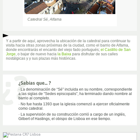
Catedral Sé, Alfama
Pórtico de la Catedral Sé, Alfama
Y a partir de aquí, aprovecha la ubicación de la catedral para continuar tu
visita hacia otras zonas próximas de la ciudad, como el barrio de Alfama,
donde encontrarás el encanto del viejo fado portugués;
el Castillo de San
Jorge
, o bajar de nuevo hacia
la Baixa
para disfrutar de sus calles
nostálgicas y y sus plazas más históricas.
¿Sabías que... ?
· La denominación de “Sé” incluida en su nombre, correspondiente
a las siglas de “Sedes episcopalis”, ha terminado dando nombre al
barrio al completo.
· No fue hasta 1393 que la iglesia comenzó a ejercer oficialmente
como catedral.
· La supervisión de su construcción corrió a cargo de un inglés,
Gilbert of Hastings, el obispo de Lisboa en ese tiempo.