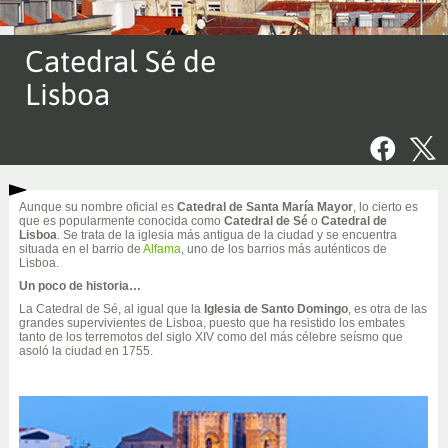
Catedral Sé de
Lisboa
Aunque su nombre oficial es
Catedral de Santa María Mayor
, lo cierto es
que es popularmente conocida como
Catedral de Sé
o
Catedral de
Lisboa
. Se trata de la iglesia más antigua de la ciudad y se encuentra
situada en el barrio de
Alfama
, uno de los barrios más auténticos de
Lisboa.
Un poco de historia…
La Catedral de Sé, al igual que la
Iglesia de Santo Domingo
, es otra de las
grandes supervivientes de Lisboa, puesto que ha resistido los embates
tanto de los terremotos del siglo XIV como del más célebre seísmo que
asoló la ciudad en 1755.