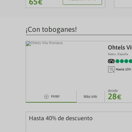
65
€
¡Con toboganes!
Ohtels V
Salou, España
E
Hasta 15% 
desde
28
4
€
Hotel
Más info
Hasta 40% de descuento