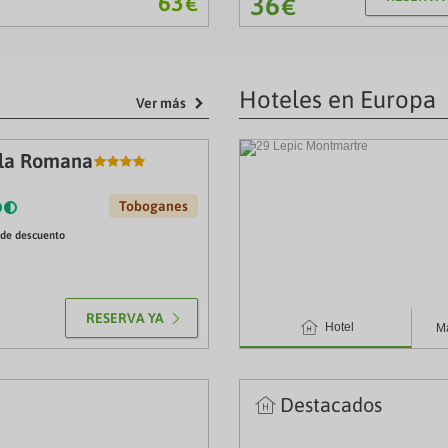
63
36
€
€
Hoteles en Europa
Ver más
ila Romana
Toboganes
≤
ƒ
Ω
de descuento
RESERVA YA
4
Hotel
Má
4
Destacados