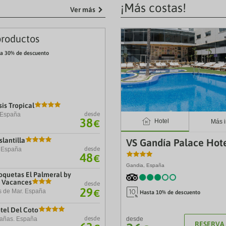
estion
question
¡Más costas!
ark
mark
Ver más
ey
key
to
t
get
roductos
e
the
eyboard
keyboard
a 30% de descuento
ortcuts
shortcuts
r
for
hanging
changing
tes.
dates.
is Tropical
desde
 España
4
38
Hotel
€
Más i
slantilla
VS Gandía Palace Hot
desde
a. España
48
€
Gandia, España
oquetas El Palmeral by
& Vacances
desde
29
O
€
 de Mar. España
Hasta 10% de descuento
≤
1
tel Del Coto
desde
añas. España
desde
RESERVA