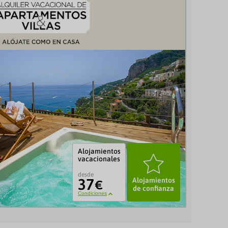
Alojamientos
o
vacacionales
desde
37
Alojamientos
€
de confianza
Condiciones