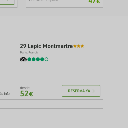
47
€
29 Lepic Montmartre
París, Francia
1
≤
L
desde
RESERVA YA
52
€
s info