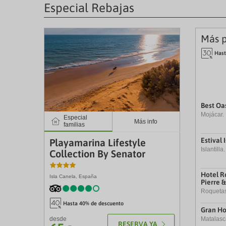
qu
Especial Rebajas
m
k
to
ge
Más p
th
k
|
Hast
sh
fo
c
da
Best Oas
Mojácar.
Especial
4
Más info
familias
Estival I
Playamarina Lifestyle
Islantill
Collection By Senator
Hotel R
Isla Canela, España
Pierre 
Roquetas
&
S
P
L
¢
Hasta 40% de descuento
Gran Ho
Matalasc
desde
RESERVA YA