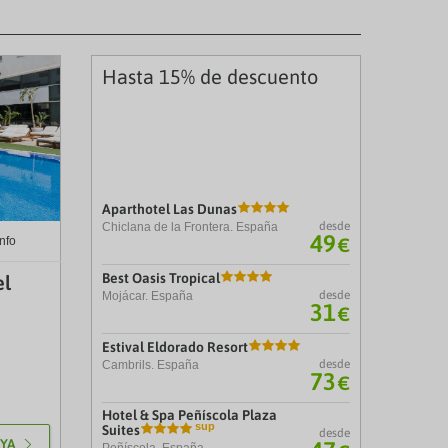
Hasta 15% de descuento
Aparthotel Las Dunas
desde
Chiclana de la Frontera. España
49
€
nfo
Best Oasis Tropical
el
desde
Mojácar. España
31
€
Estival Eldorado Resort
desde
Cambrils. España
73
€
Hotel & Spa Peñíscola Plaza
Suites
desde
 YA
Peñíscola. España