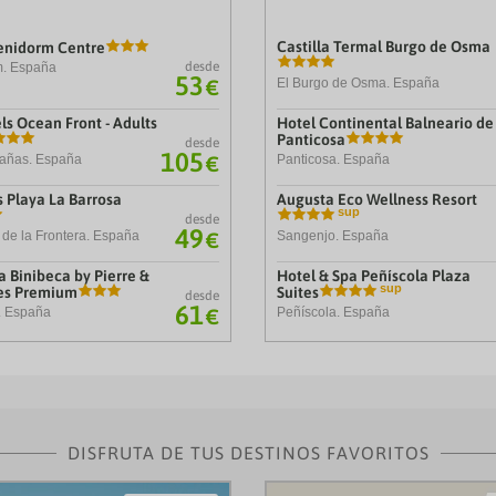
Castilla Termal Burgo de Osma
enidorm Centre
desde
m. España
53
€
El Burgo de Osma. España
ls Ocean Front - Adults
Hotel Continental Balneario de
Panticosa
desde
105
€
añas. España
Panticosa. España
s Playa La Barrosa
Augusta Eco Wellness Resort
desde
49
€
 de la Frontera. España
Sangenjo. España
 Binibeca by Pierre &
Hotel & Spa Peñíscola Plaza
es Premium
Suites
desde
61
. España
Peñíscola. España
€
DISFRUTA DE TUS DESTINOS FAVORITOS