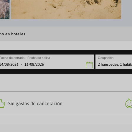
no en hoteles
Fecha de entrada · Fecha de salida
Ocupación
2 huéspedes, 1 habit
·
avigate
Navigate
rward
backward
to
teract
interact
th
with
e
the
lendar
calendar
©
Sin gastos de cancelación
nd
and
lect
select
a
te.
date.
ress
Press
e
the