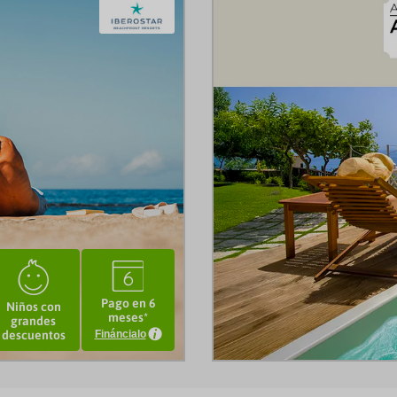
:
3
Pago en 6
Niños con
meses*
grandes
descuentos
Fináncialo