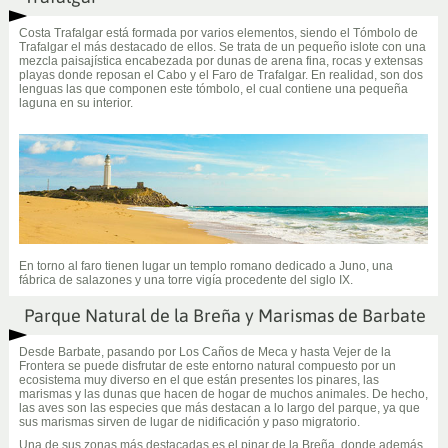
Costa Trafalgar está formada por varios elementos, siendo el Tómbolo de
Trafalgar el más destacado de ellos. Se trata de un pequeño islote con una
mezcla paisajística encabezada por dunas de arena fina, rocas y extensas
playas donde reposan el Cabo y el Faro de Trafalgar. En realidad, son dos
lenguas las que componen este tómbolo, el cual contiene una pequeña
laguna en su interior.
En torno al faro tienen lugar un templo romano dedicado a Juno, una
fábrica de salazones y una torre vigía procedente del siglo IX.
Parque Natural de la Breña y Marismas de Barbate
Desde Barbate, pasando por Los Caños de Meca y hasta Vejer de la
Frontera se puede disfrutar de este entorno natural compuesto por un
ecosistema muy diverso en el que están presentes los pinares, las
marismas y las dunas que hacen de hogar de muchos animales. De hecho,
las aves son las especies que más destacan a lo largo del parque, ya que
sus marismas sirven de lugar de nidificación y paso migratorio.
Una de sus zonas más destacadas es el pinar de la Breña, donde además