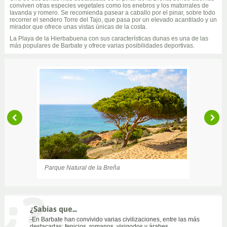
conviven otras especies vegetales como los enebros y los matorrales de
lavanda y romero. Se recomienda pasear a caballo por el pinar, sobre todo
recorrer el sendero Torre del Tajo, que pasa por un elevado acantilado y un
mirador que ofrece unas vistas únicas de la costa.
La Playa de la Hierbabuena con sus características dunas es una de las
más populares de Barbate y ofrece varias posibilidades deportivas.
Parque Natural de la Breña
Senderos a través del Parque Natural
¿Sabías que...
-En Barbate han convivido varias civilizaciones, entre las más
destacadas: fenicios, romanos, visigodos y árabes.