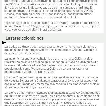
de Riotinto, aunque se construye en dos etapas. El primer proyecto surge
en 1916 con la construcción de casas de una sola planta que emulan la
típica arquitectura inglesa rodeada de zomas comunes y jardines. El
segundo proyecto, llevado a cabo por los arquitectos Aguado y Pérez
Carasa, comienza en el año 1922 con la idea de construir un nuevo
modelo de vivienda, en este caso, bloques de dos plantas.
Este conjunto, más conocido como “Barrio Obrero”, fue declarado Bien de
Interés Cultural en 1977 y pasear por él es como hacer un recorrido por la
vieja Huelva, de tradición minera y británica.
Lugares colombinos
La ciudad de Huelva cuenta con una serie de monumentos colombinos
que de alguna manera estuvieron relacionados con Cristóbal Colón y el
descubrimiento de América.
La mejor forma que Huelva ha tenido de rememorar a Colón ha sido
realizar una estatua de bronce en su honor en la Plaza de las Monjas. En
la Punta del Sebo se sitúa el Monumento a la Fe Descubridora, conocido
popularmente como Monumento a Colón, para conmemorar a los
marineros que viajaron al Nuevo Mundo.
Cuando Colón regresó de su primer viaje fue directo a rezar al Santuario
de Nuestra Señora de la Cinta para agradecer el éxito que la expedición
había tenido. Desde ese momento esta construcción procedente del siglo
XV se considera un lugar colombino.
En pleno Barrio Reina Victoria está emplazada la Casa Colón, inaugurada
en 1883 bajo el nombre de Hotel Colón para celebrar el IV centenario del
descubrimiento de América con el objetivo de acoger a los altos directivos
que trabajaban en la zona minera de Riotinto. Desde el siglo XX es
propiedad del ayuntamiento de la ciudad y es el escenario de múltiples