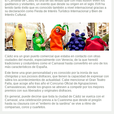
El Carnaval de Cádiz es una de las fiestas que con más ilusión viven los
gaditanos y visitantes, un evento que desde su origen en el siglo XVII ha
tenido tanto éxito que es conocido también a nivel internacional gracias a
su declaración como Fiesta de Interés Turístico Internacional y Bien de
Interés Cultural.
Cádiz era un gran puerto comercial que estaba en contacto con otras
ciudades del mundo, especialmente con Venecia, de la que heredó
tradiciones y costumbres como el Carnaval hasta convertirlo en uno de los
más característicos de España.
Este tiene una gran personalidad y es conocido por la ironía de sus
chirigotas y sus jocosos disfraces, que tienen la capacidad de expresar con
sátira los acontecimientos de actualidad. Cabe mencionar el Gran Teatro
Falla, que acoge año tras año el Concurso Oficial de Agrupaciones
Carnavalescas, donde los grupos se atreven a competir por los mejores
premios con sus liberados y originales disfraces.
En general, puede decirse que toda la ciudad de Cádiz se vuelca con el
Carnaval, una celebración previa a la Cuaresma que desde el pregón
hasta su clausura con el “entierro de la sardina” se vive a ritmo de
comparsas, coros y cuartetos.