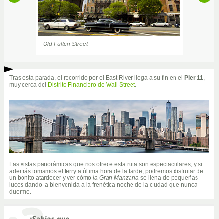
Old Fulton Street
Parque Brooklyn
Tras esta parada, el recorrido por el East River llega a su fin en el
Pier 11
,
muy cerca del
Distrito Financiero de Wall Street
.
Las vistas panorámicas que nos ofrece esta ruta son espectaculares, y si
además tomamos el ferry a última hora de la tarde, podremos disfrutar de
un bonito atardecer y ver cómo
la Gran Manzana
se llena de pequeñas
luces dando la bienvenida a la frenética noche de la ciudad que nunca
duerme.
¿Sabías que...