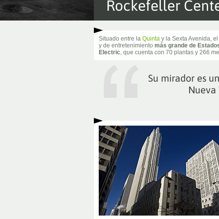
Rockefeller Cent
Situado entre la
Quinta
y la Sexta Avenida, e
y de entretenimiento
más grande de Estado
Electric
, que cuenta con 70 plantas y 266 met
Su mirador es un
Nueva 