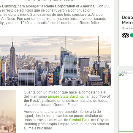
 Building
, para albergar la
Radio Corporation of America
. Con 256
a el resto de edificios que se construyeron a continuación.
 su obra, y murió 2 años antes de que todo concluyera. Allá por
Doubl
 Art Decó. Fue con su hijo al frente, y como único inversor, cuando
Metro
ity
, y que en 1940 se rebautizó con el nombre de
Rockefeller
Nueva Yo
Cuenta con un mirador que hace la competencia al
del mismísimo
Empire State Building
, llamado “
Top of
the Rock
”, y situado en el edificio más alto de todos,
el ya mencionado General Electric.
Aunque a una altura ligeramente inferior a la de
aquél, desde éste a cambio se puede disfrutar de
unas maravillosas vistas de
Central Park
, del Chysler
Building y del propio Empire State, pudiendo admirar
su majestuosidad.