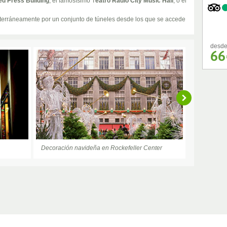
ed Press Building
, el famosísimo T
eatro Radio City Music Hall
, o el
bterráneamente por un conjunto de túneles desde los que se accede
desd
66
Decoración navideña en Rockefeller Center