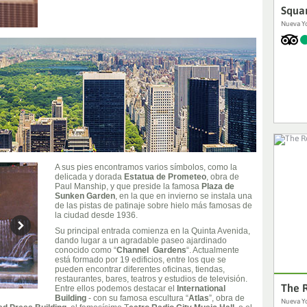
Squa
Nueva Yo
A sus pies encontramos varios símbolos, como la
delicada y dorada
Estatua de Prometeo
, obra de
Paul Manship, y que preside la famosa
Plaza de
Sunken Garden
, en la que en invierno se instala una
de las pistas de patinaje sobre hielo más famosas de
la ciudad desde 1936.
Su principal entrada comienza en la Quinta Avenida,
dando lugar a un agradable paseo ajardinado
conocido como “
Channel Gardens
“. Actualmente
está formado por 19 edificios, entre los que se
pueden encontrar diferentes oficinas, tiendas,
restaurantes, bares, teatros y estudios de televisión.
The 
Entre ellos podemos destacar el
International
Building
- con su famosa escultura “
Atlas
”, obra de
Nueva Yo