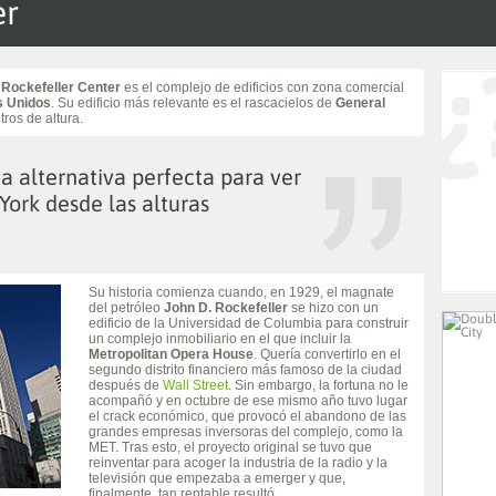
er
l
Rockefeller Center
es el complejo de edificios con zona comercial
s Unidos
. Su edificio más relevante es el rascacielos de
General
ros de altura.
a alternativa perfecta para ver
York desde las alturas
Su historia comienza cuando, en 1929, el magnate
del petróleo
John D. Rockefeller
se hizo con un
edificio de la Universidad de Columbia para construir
un complejo inmobiliario en el que incluir la
Metropolitan Opera House
. Quería convertirlo en el
segundo distrito financiero más famoso de la ciudad
después de
Wall Street
. Sin embargo, la fortuna no le
acompañó y en octubre de ese mismo año tuvo lugar
el crack económico, que provocó el abandono de las
grandes empresas inversoras del complejo, como la
MET. Tras esto, el proyecto original se tuvo que
reinventar para acoger la industria de la radio y la
televisión que empezaba a emerger y que,
finalmente, tan rentable resultó.