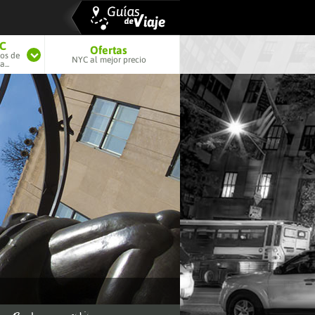
YC
Ofertas
tos de
NYC al mejor precio
...
scenario
película
o Nueva
York