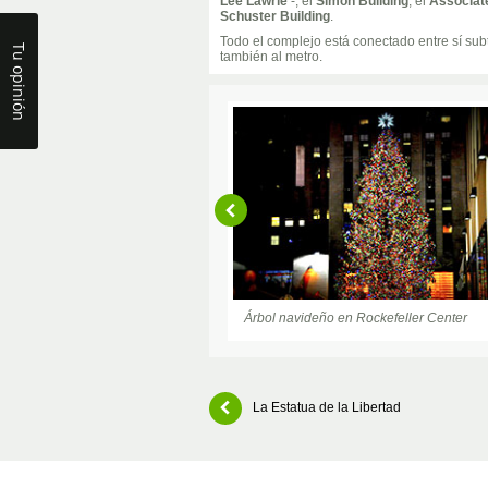
Lee Lawrie
-, el
Simon Building
, el
Associat
Schuster Building
.
Todo el complejo está conectado entre sí su
Tu opinión
también al metro.
Árbol navideño en Rockefeller Center
La Estatua de la Libertad