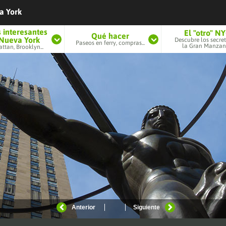
a York
 interesantes
El "otro" N
Qué hacer
Nueva York
Descubre los secre
Paseos en ferry, compras...
la Gran Manzana
tan, Brooklyn...
Nueva York, un e
La Quinta Avenida
Times Square
Compras en Nueva York
de 
El desconocid
ockefeller Center
Wall Street
En ferry por el East River
orld Trade Center
Broadway
Museos en Nueva York
(Memorial 11S)
 Central Terminal
Miradores
Anterior
Siguiente