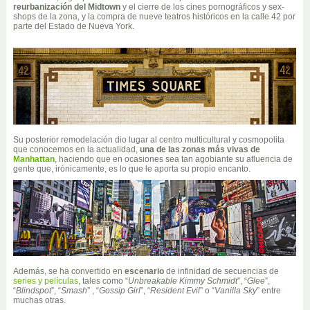
reurbanización del Midtown
y el cierre de los cines pornográficos y sex-
shops de la zona, y la compra de nueve teatros históricos en la calle 42 por
parte del Estado de Nueva York.
Su posterior remodelación dio lugar al centro multicultural y cosmopolita
que conocemos en la actualidad,
una de las zonas más vivas de
Manhattan
, haciendo que en ocasiones sea tan agobiante su afluencia de
gente que, irónicamente, es lo que le aporta su propio encanto.
Además, se ha convertido en
escenario
de infinidad de secuencias de
series y películas
, tales como “
Unbreakable Kimmy Schmidt
”, “
Glee
”,
“
Blindspot
”, “
Smash
” , “
Gossip Girl
”, “
Resident Evil
” o “
Vanilla Sky
” entre
muchas otras.