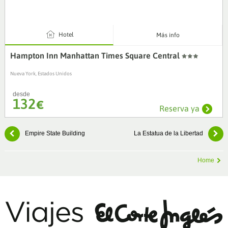
4
Hotel
Más info
Hampton Inn Manhattan Times Square Central
Nueva York, Estados Unidos
desde
132
€
Reserva ya
Empire State Building
La Estatua de la Libertad
Home