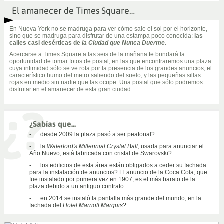
El amanecer de Times Square…
En Nueva York no se madruga para ver cómo sale el sol por el horizonte,
sino que se madruga para disfrutar de una estampa poco conocida:
las
calles casi desérticas de
la Ciudad que Nunca Duerme
.
Acercarse a Times Square a las seis de la mañana te brindará la
oportunidad de tomar fotos de postal, en las que encontraremos una plaza
cuya intimidad sólo se ve rota por la presencia de los grandes anuncios, el
característico humo del metro saliendo del suelo, y las pequeñas sillas
rojas en medio sin nadie que las ocupe. Una postal que sólo podremos
disfrutar en el amanecer de esta gran ciudad.
¿Sabías que...
- … desde 2009 la plaza pasó a ser peatonal?
- … la
Waterford's Millennial Crystal Ball
, usada para anunciar el
Año Nuevo, está fabricada con cristal de Swarovski?
- … los edificios de esta área están obligados a ceder su fachada
para la instalación de anuncios? El anuncio de la Coca Cola, que
fue instalado por primera vez en 1907, es el más barato de la
plaza debido a un antiguo contrato.
- … en 2014 se instaló la pantalla más grande del mundo, en la
fachada del
Hotel Marriott Marquis
?