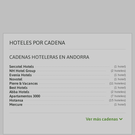
HOTELES POR CADENA
CADENAS HOTELERAS EN ANDORRA
Sercotel Hotels
(1 hotel)
NH Hotel Group
(2 hoteles)
Evenia Hotels
(1 hotel)
Novotel
(1 hotel)
Pierre & Vacances
(11 hoteles)
Best Hotels
(1 hotel)
Abba Hotels
(2 hoteles)
Apartamentos 3000
(7 hoteles)
Hotansa
(15 hoteles)
Mercure
(1 hotel)
Ver más cadenas