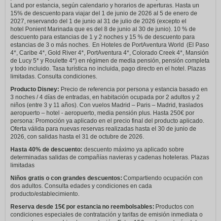
Land por estancia, según calendario y horarios de aperturas. Hasta un
15% de descuento para viajar del 1 de junio de 2026 al 5 de enero de
2027, reservando del 1 de junio al 31 de julio de 2026 (excepto el
hotel Ponient Marinada que es del 8 de junio al 30 de junio). 10 % de
descuento para estancias de 1 y 2 noches y 15 % de descuento para
estancias de 3 o más noches. En Hoteles de PortAventura World (El Paso
4*, Caribe 4*, Gold River 4*, PortAventura 4*, Colorado Creek 4*, Mansión
de Lucy 5* y Roulette 4*) en régimen de media pensión, pensión completa
y todo incluido. Tasa turística no incluida, pago directo en el hotel. Plazas
limitadas. Consulta condiciones.
Producto Disney:
Precio de referencia por persona y estancia basado en
3 noches / 4 días de entradas, en habitación ocupada por 2 adultos y 2
niños (entre 3 y 11 años). Con vuelos Madrid – Paris – Madrid, traslados
aeropuerto – hotel - aeropuerto, media pensión plus. Hasta 250€ por
persona: Promoción ya aplicado en el precio final del producto aplicado.
Oferta válida para nuevas reservas realizadas hasta el 30 de junio de
2026, con salidas hasta el 31 de octubre de 2026.
Hasta 40% de descuento:
descuento máximo ya aplicado sobre
determinadas salidas de compañías navieras y cadenas hoteleras. Plazas
limitadas
Niños gratis o con grandes descuentos:
Compartiendo ocupación con
dos adultos. Consulta edades y condiciones en cada
producto/establecimiento.
Reserva desde 15€ por estancia no reembolsables:
Productos con
condiciones especiales de contratación y tarifas de emisión inmediata o