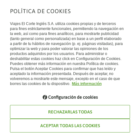
POLÍTICA DE COOKIES
Sobre nosotros
Quiénes somos
Viajes El Corte Inglés S.A. utiliza cookies propias y de terceros
Financiación
Enlaces de interés
para fines estrictamente funcionales, permitiendo la navegación en
Sostenibilidad
la web, así como para fines analíticos, para mostrarte publicidad
Turismo accesible
(tanto general como personalizada) en base a un perfil elaborado
Guías de viaje
Tarjeta El Corte Inglés
a partir de tu hábitos de navegación (p. ej. páginas visitadas), para
Catálogos
Trabaja con nosotros
Internacional
optimizar la web y para poder valorar las opiniones de los
Auto check-in
El Corte Inglés
productos adquiridos por los usuarios. Para administrar o
Condiciones Generales
Canal Ético
Política de privacidad
España
deshabilitar estas cookies haz click en Configuración de Cookies.
Política de cookies
Puedes obtener más información en nuestra Política de cookies.
Accesibilidad
Pulsa el botón Aceptar Cookies para confirmar que has leído y
Empresas/ Grupos
aceptado la información presentada. Después de aceptar, no
Visita nuestro blog
volveremos a mostrarte este mensaje, excepto en el caso de que
borres las cookies de tu dispositivo.
Más información
Blog de Viajes el Corte inglés
Configuración de cookies
RECHAZARLAS TODAS
ACEPTAR TODAS LAS COOKIES
© Viajes El Corte Inglés 2026. Todos los derechos reservados