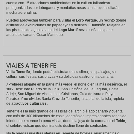
cuenta con 15 atracciones ambientadas en la cultura tailandesa
protagonizadas por toboganes y montañas rosas con las que soltarás
mucha adrenalina.
Puedes aprovechar tambien para visitar el
Loro Parque
, un recinto donde
disfrutar de exhibiciones de papagayos y delfines. O también, relajarte en
las piscinas de agua salada del
Lago Martiánez
, diseñadas por el
arquitecto canario César Manrique.
VIAJES A TENERIFE
Visita
Tenerife
, donde podrás disfrutar de su clima, sus paisajes, su
cultura, sus fiestas, sus playas y su deliciosa gastronomía canaria.
¿Prefieres alojarte en la parte más verde, el norte o en la más desértica, el
sur? Descubre Puerto de la Cruz, San Cristóbal de La Laguna, Costa
Adeje, San Miguel de Abona, Los Cristianos, Guía de Isora o Playa
Paraíso. Y no olvides Santa Cruz de Tenerife, la capital de la isla, repleta
de
atractivos culturales.
Tenerife es la más grande de las islas del archipiélago canario y cuenta
con más de 300 kilómetros de costa, además de impresionantes zonas de
interior que merece la pena visitar, donde la joya de la corona es el
Teide
,
el célebre volcán que domina este destino lleno de contrastes.
No te pierdas nuestras ofertas en Tenerife de hoteles, apartamentos o