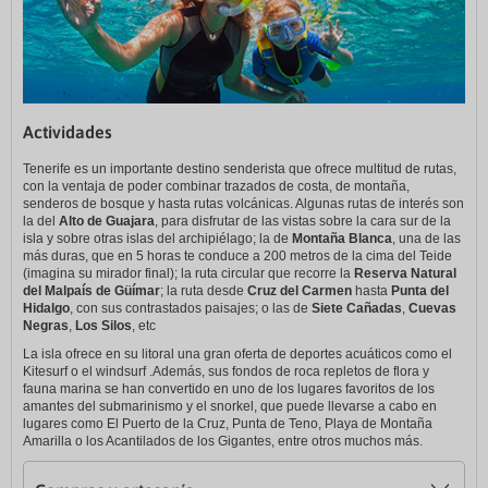
Actividades
Tenerife es un importante destino senderista que ofrece multitud de rutas,
con la ventaja de poder combinar trazados de costa, de montaña,
senderos de bosque y hasta rutas volcánicas. Algunas rutas de interés son
la del
Alto de Guajara
, para disfrutar de las vistas sobre la cara sur de la
isla y sobre otras islas del archipiélago; la de
Montaña Blanca
, una de las
más duras, que en 5 horas te conduce a 200 metros de la cima del Teide
(imagina su mirador final); la ruta circular que recorre la
Reserva Natural
del Malpaís de Güímar
; la ruta desde
Cruz del Carmen
hasta
Punta del
Hidalgo
, con sus contrastados paisajes; o las de
Siete Cañadas
,
Cuevas
Negras
,
Los Silos
, etc
La isla ofrece en su litoral una gran oferta de deportes acuáticos como el
Kitesurf o el windsurf .Además, sus fondos de roca repletos de flora y
fauna marina se han convertido en uno de los lugares favoritos de los
amantes del submarinismo y el snorkel, que puede llevarse a cabo en
lugares como El Puerto de la Cruz, Punta de Teno, Playa de Montaña
Amarilla o los Acantilados de los Gigantes, entre otros muchos más.