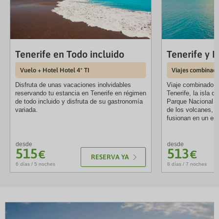
Tenerife en Todo incluido
Tenerife y 
Vuelo + Hotel Hotel 4* TI
Viajes combinad
Disfruta de unas vacaciones inolvidables
Viaje combinado a 
reservando tu estancia en Tenerife en régimen
Tenerife, la isla d
de todo incluido y disfruta de su gastronomía
Parque Nacional de
variada.
de los volcanes, d
fusionan en un ent
desde
desde
515
513
€
€
RESERVA YA
6 días / 5 noches
8 días / 7 noches