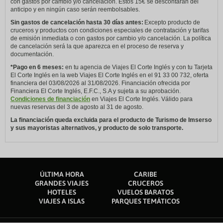
con gastos por cambio y/o cancelación. Estos 15€ se descontarán del
anticipo y en ningún caso serán reembolsables.
Sin gastos de cancelación hasta 30 días antes:
Excepto producto de
cruceros y productos con condiciones especiales de contratación y tarifas
de emisión inmediata o con gastos por cambio y/o cancelación. La política
de cancelación será la que aparezca en el proceso de reserva y
documentación.
*Pago en 6 meses:
en tu agencia de Viajes El Corte Inglés y con tu Tarjeta
El Corte Inglés en la web Viajes El Corte Inglés en el 91 33 00 732, oferta
financiera del 03/08/2026 al 31/08/2026. Financiación ofrecida por
Financiera El Corte Inglés, E.F.C., S.A y sujeta a su aprobación.
Condiciones de financiación
en Viajes El Corte Inglés. Válido para
nuevas reservas del 3 de agosto al 31 de agosto.
La financiación queda excluida para el producto de Turismo de Imserso
y sus mayoristas alternativos, y producto de solo transporte.
ÚLTIMA HORA
CARIBE
GRANDES VIAJES
CRUCEROS
HOTELES
VUELOS BARATOS
VIAJES A ISLAS
PARQUES TEMÁTICOS