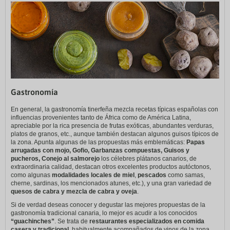
Gastronomía
En general, la gastronomía tinerfeña mezcla recetas típicas españolas con
influencias provenientes tanto de África como de América Latina,
apreciable por la rica presencia de frutas exóticas, abundantes verduras,
platos de granos, etc., aunque también destacan algunos guisos típicos de
la zona. Apunta algunas de las propuestas más emblemáticas:
Papas
arrugadas con mojo, Gofio, Garbanzas compuestas, Guisos y
pucheros, Conejo al salmorejo
los célebres plátanos canarios, de
extraordinaria calidad, destacan otros excelentes productos autóctonos,
como algunas
modalidades locales de miel
,
pescados
como samas,
cherne, sardinas, los mencionados atunes, etc.), y una gran variedad de
quesos de cabra y mezcla de cabra y oveja
.
Si de verdad deseas conocer y degustar las mejores propuestas de la
gastronomía tradicional canaria, lo mejor es acudir a los conocidos
“guachinches”
. Se trata de
restaurantes especializados en comida
casera y tradicional
, habitualmente acompañados de vinos de la zona.