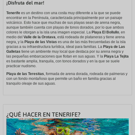
¡Disfruta del mar!
Tenerife
es un destino con una costa muy diferente a la que se puede
encontrar en la Península, caracterizada principalmente por un paisaje
volcánico. Esto hace que muchas de sus playas sean de arena negra,
aunque también cuenta con playas de tonos dorados, por lo que ambos
colores le otorgan a la isla una imagen especial. La
Playa El Bollullo
, en
medio del
Valle de la Orotava
, está rodeada de plataneras y tiene arena
negra, y la
Playa de las Vistas
es una de las más frecuentadas de la isla
gracias a su infraestructura turística, ideal para familias. La
Playa de Las
Galletas
tiene un ambiente muy local que destaca por su arena negra y
las pequeñas embarcaciones que flotan en sus aguas. Y la
Playa La Tejita
es bastante amplia, tranquila, con tonos dorados y en la que se suele
practicar nudismo.
Playa de las Teresitas
, formada de arena dorada, rodeada de palmeras y
con un fondo montañoso que permite un baño en familia gracias al
tranquilo oleaje de sus aguas.
¿QUÉ HACER EN TENERIFE?