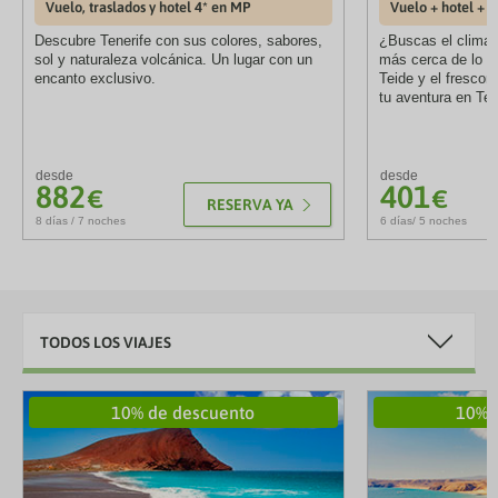
Vuelo, traslados y hotel 4* en MP
Vuelo + hotel + t
Descubre Tenerife con sus colores, sabores,
¿Buscas el clima 
sol y naturaleza volcánica. Un lugar con un
más cerca de lo qu
encanto exclusivo.
Teide y el frescor
tu aventura en Ten
desde
desde
882
401
€
€
RESERVA YA
8 días / 7 noches
6 días/ 5 noches
TODOS LOS VIAJES
10% de descuento
10% 