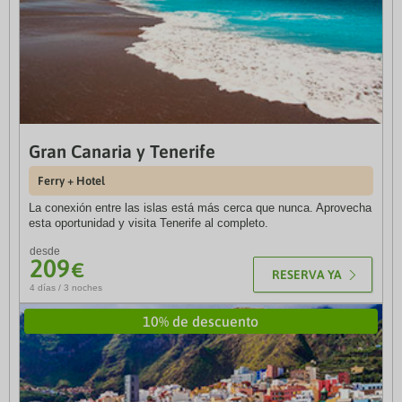
Gran Canaria y Tenerife
Barcelona - Menorca
Ferry + Hotel
Ferry + Hotel
La conexión entre las islas está más cerca que nunca. Aprovecha
Ven a Menorca ya de la manera más cómoda, con tu propio
esta oportunidad y visita Tenerife al completo.
coche y en ferry para después visitar la isla a tu aire.
desde
desde
209
376
€
€
RESERVA YA
RESERVA YA
4 días / 3 noches
4 días / 3 noches
Hasta 10% de descuento
10% de descuento