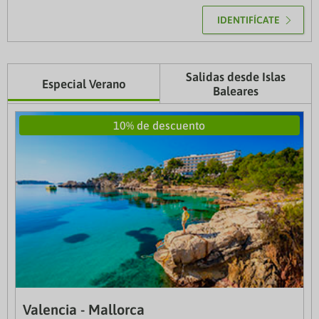
IDENTIFÍCATE
Salidas desde Islas
Especial Verano
Baleares
10% de descuento
10% de descuento
Valencia - Mallorca
Ibiza - Denia