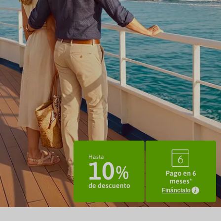
3
Hasta
10
Pago en 6
meses*
de descuento
Fináncialo