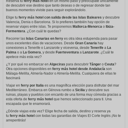
Reserva tu
ferry más hotel
en un mismo paso y preocúpate únicamente
de descubrir ese destino que tanto deseas o de regresar donde tan
buenos momentos viviste para seguir explorándolo.
Elige tu
ferry más hotel con salida desde las Islas Baleares
y descubre
Valencia, Denia o Barcelona. Si lo prefieres también hay opción de
reservar viajes entre islas. Te proponemos
Mallorca-Menorca
o
Ibiza-
Formentera
. ¿Con cuál te quedas?
Recorrer las
Islas Canarias en ferry
es otra idea estupenda para pasar
unos excelentes días de vacaciones. Desde
Gran Canaria
hay
conexiones a Tenerife o Lanzarote y viceversa, desde
Tenerife
a
La
Palma
o a
La Gomera
, y desde
Fuerteventura
a
Lanzarote
. ¿Cuál te
apetece más esta vez?
¿Y por qué no embarcar en
Algeciras
para descubrir
Tánger
o
Ceuta
?
Otra opciones disponibles en
ferry más hotel desde Andalucía
son
Málaga-Melilla, Almería-Nador o Almería-Melilla. Cualquiera de ellas te
fascinará
Viajar en
ferry por Italia
es una magnífica elección para disfrutar del mar
Mediterráneo. Embarca en Génova rumbo a
Sicilia
y descubre sus
ruinas, playas y pueblos con encanto de una forma muy cómoda gracias a
esta oferta de
ferry más hotel
que hemos seleccionado para ti. Una
escapada que te enamorará.
¿Dónde viajas esta vez? Elige fecha de salida, destino y reserva ya
tu
ferry más hotel
con todas las garantías de Viajes El Corte Inglés ¡No te
arrepentirás!