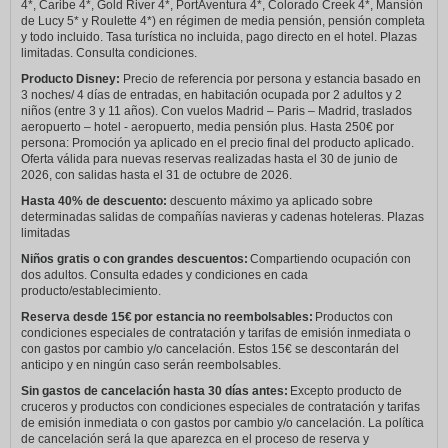
4*, Caribe 4*, Gold River 4*, PortAventura 4*, Colorado Creek 4*, Mansión
de Lucy 5* y Roulette 4*) en régimen de media pensión, pensión completa
y todo incluido. Tasa turística no incluida, pago directo en el hotel. Plazas
limitadas. Consulta condiciones.
Producto Disney:
Precio de referencia por persona y estancia basado en
3 noches/ 4 días de entradas, en habitación ocupada por 2 adultos y 2
niños (entre 3 y 11 años). Con vuelos Madrid – Paris – Madrid, traslados
aeropuerto – hotel - aeropuerto, media pensión plus. Hasta 250€ por
persona: Promoción ya aplicado en el precio final del producto aplicado.
Oferta válida para nuevas reservas realizadas hasta el 30 de junio de
2026, con salidas hasta el 31 de octubre de 2026.
Hasta 40% de descuento:
descuento máximo ya aplicado sobre
determinadas salidas de compañías navieras y cadenas hoteleras. Plazas
limitadas
Niños gratis o con grandes descuentos:
Compartiendo ocupación con
dos adultos. Consulta edades y condiciones en cada
producto/establecimiento.
Reserva desde 15€ por estancia no reembolsables:
Productos con
condiciones especiales de contratación y tarifas de emisión inmediata o
con gastos por cambio y/o cancelación. Estos 15€ se descontarán del
anticipo y en ningún caso serán reembolsables.
Sin gastos de cancelación hasta 30 días antes:
Excepto producto de
cruceros y productos con condiciones especiales de contratación y tarifas
de emisión inmediata o con gastos por cambio y/o cancelación. La política
de cancelación será la que aparezca en el proceso de reserva y