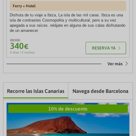
Ferry + Hotel
Ferry + Hotel
Disfruta de tu viaje a Ibiza, La isla de las mil caras. Ibiza es una
Coge un ferry para visitar uno de los mejores lugares de la Costa
isla de contrastes Cosmopolita y multicultural, pero a su vez
Blanca y vivirás todo su encanto.
apegada a sus raíces. relájate en alguna de sus calas disfrutando
desde
de un amanecer.
261
€
RESERVA YA
desde
4 días / 3 noches
340
€
RESERVA YA
3 días / 2 noches
Ver más
Recorre las Islas Canarias
Navega desde Barcelona
10% de descuento
10% de descuento