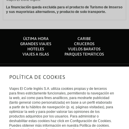
La financiación queda excluida para el producto de Turismo de Imserso
y sus mayoristas alternativos, y producto de solo transporte.
ÚLTIMA HORA
CARIBE
GRANDES VIAJES
CRUCEROS
HOTELES
VUELOS BARATOS
VIAJES A ISLAS
PARQUES TEMÁTICOS
POLÍTICA DE COOKIES
Sobre nosotros
Quiénes somos
Viajes El Corte Inglés S.A. utiliza cookies propias y de terceros
Financiación
Enlaces de interés
para fines estrictamente funcionales, permitiendo la navegación en
Sostenibilidad
la web, así como para fines analíticos, para mostrarte publicidad
Turismo accesible
(tanto general como personalizada) en base a un perfil elaborado
Guías de viaje
Tarjeta El Corte Inglés
a partir de tu hábitos de navegación (p. ej. páginas visitadas), para
Catálogos
Trabaja con nosotros
Internacional
optimizar la web y para poder valorar las opiniones de los
Auto check-in
El Corte Inglés
productos adquiridos por los usuarios. Para administrar o
Condiciones Generales
Canal Ético
deshabilitar estas cookies haz click en Configuración de Cookies.
Política de privacidad
España
Política de cookies
Puedes obtener más información en nuestra Política de cookies.