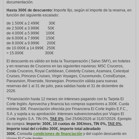
documentación.
Hasta 300€ de descuento:
Importe fijo, según el importe de la reserva, en
función del siguiente escalado:
de 1.500€ a 2.499€ 30€
de 2.500€ a 3.999€ 50€
de 4.000€ a 5.999€ 100€
de 6.000€ a 7.999€ 150€
de 8.000€ a 9.999€ 200€
de 10.000€ a 14.999€ 250€
> 15.000€ 300€
El descuento es válido en toda la Touroperación ( Salvo SMY), en hoteles
y en reservas de Cruceros en las siguientes navieras: MSC Cruceros,
Costa Cruceros, Royal Caribbean, Celebrity Cruises, Azamara, Celestyal
Cruises, Princess Cruises, Virgin Voyages, Crucemundo, CroisiEurope,
Panavision, Riverside, Norwegian. Promoción válida para nuevas
reservas del 1 al 31 de julio, para salidas hasta el 31 de diciembre de
2026.
*Financiación hasta 12 meses sin intereses pagando con tu Tarjeta El
Corte Inglés. Aprovecha y financia tus compras superiores a 300€. Cuota
mínima 30€. Financiación ofrecida por Financiera El Corte Inglés E.F.C.,
S.A. y sujeta a su aprobación. Intereses subvencionados por Viajes El
Corte Inglés S.A. TIN 0%,
TAE 0%
. Del 25/06/2026 al 31/07/2026. Ejemplo
de compra:
Importe: 300€, 10 cuotas de 30€/mes, TIN 0%,
TAE 0%
,
Importe total del crédito 300€, importe total adeudado
300€.
Consulta
condiciones de financiación
y del cupón descuento en
Viajes El Corte Inglés.