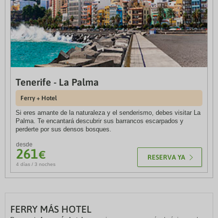
Tenerife - La Palma
Barcelona - Mallorca
Ferry + Hotel
Ferry + Hotel
Si eres amante de la naturaleza y el senderismo, debes visitar La
Mallorca es una isla encantadora que posee muchos destinos
Palma. Te encantará descubrir sus barrancos escarpados y
para visitar. Además, cuenta con unas playas que no te querrás
perderte por sus densos bosques.
perder.
desde
desde
261
236
€
€
RESERVA YA
RESERVA YA
4 días / 3 noches
4 días / 3 noches
FERRY MÁS HOTEL