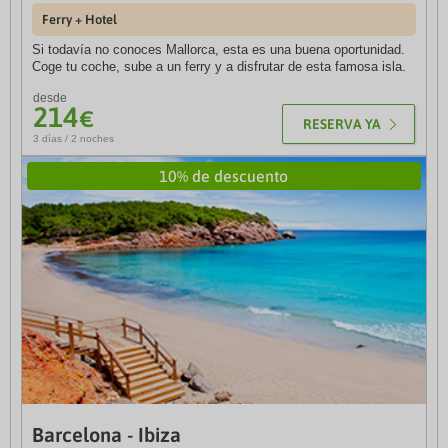
Ferry + Hotel
Ferry + Hotel
Si todavía no conoces Mallorca, esta es una buena oportunidad.
Si te apetece visitar la Costa Blanca, toma un ferry desde Ibiza y
Coge tu coche, sube a un ferry y a disfrutar de esta famosa isla.
en tan solo unas horas estarás en la península.
desde
desde
214
256
€
€
RESERVA YA
RESERVA YA
3 días / 2 noches
4 días / 3 noches
10% de descuento
10% de descuento
Barcelona - Ibiza
Mallorca - Denia