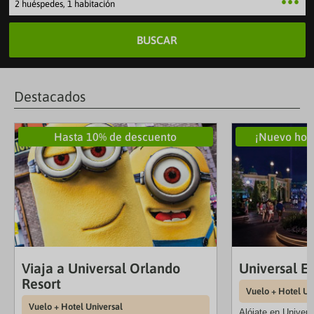
2 huéspedes, 1 habitación
BUSCAR
Destacados
Hasta 10% de descuento
¡Nuevo hote
Viaja a Universal Orlando
Universal E
Resort
Vuelo + Hotel Un
Vuelo + Hotel Universal
Alójate en Univers