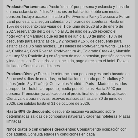
Producto Portaventura:
Precio “desde” por persona y estancia y, basado
en una estancia de 4días / 3 noches en habitación doble con media
pensión. Incluye acceso ilimitado a PortAventura Park y 1 acceso a Ferrari
Land por estancia, según calendario y horarios de aperturas. Hasta un
15% de descuento para viajar del 1 de junio de 2026 al 5 de enero de
2027, reservando del 1 de junio al 31 de julio de 2026 (excepto el
hotel Ponient Marinada que es del 8 de junio al 30 de junio). 10 % de
descuento para estancias de 1 y 2 noches y 15 % de descuento para
estancias de 3 o más noches. En Hoteles de PortAventura World (El Paso
4*, Caribe 4*, Gold River 4*, PortAventura 4*, Colorado Creek 4*, Mansión
de Lucy 5* y Roulette 4*) en régimen de media pensión, pensión completa
y todo incluido. Tasa turística no incluida, pago directo en el hotel. Plazas
limitadas. Consulta condiciones.
Producto Disney:
Precio de referencia por persona y estancia basado en
3 noches/ 4 días de entradas, en habitación ocupada por 2 adultos y 2
niños (entre 3 y 11 años). Con vuelos Madrid – Paris – Madrid, traslados
aeropuerto – hotel - aeropuerto, media pensión plus. Hasta 250€ por
persona: Promoción ya aplicado en el precio final del producto aplicado.
Oferta válida para nuevas reservas realizadas hasta el 30 de junio de
2026, con salidas hasta el 31 de octubre de 2026.
Hasta 40% de descuento:
descuento máximo ya aplicado sobre
determinadas salidas de compañías navieras y cadenas hoteleras. Plazas
limitadas
Niños gratis o con grandes descuentos:
Compartiendo ocupación con
dos adultos. Consulta edades y condiciones en cada