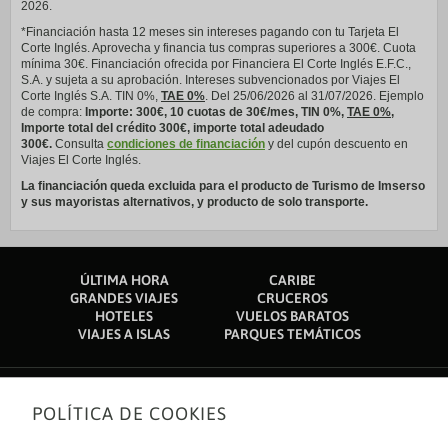
2026.
*Financiación hasta 12 meses sin intereses pagando con tu Tarjeta El
Corte Inglés. Aprovecha y financia tus compras superiores a 300€. Cuota
mínima 30€. Financiación ofrecida por Financiera El Corte Inglés E.F.C.,
S.A. y sujeta a su aprobación. Intereses subvencionados por Viajes El
Corte Inglés S.A. TIN 0%,
TAE 0%
. Del 25/06/2026 al 31/07/2026. Ejemplo
de compra:
Importe: 300€, 10 cuotas de 30€/mes, TIN 0%,
TAE 0%
,
Importe total del crédito 300€, importe total adeudado
300€.
Consulta
condiciones de financiación
y del cupón descuento en
Viajes El Corte Inglés.
La financiación queda excluida para el producto de Turismo de Imserso
y sus mayoristas alternativos, y producto de solo transporte.
ÚLTIMA HORA
CARIBE
GRANDES VIAJES
CRUCEROS
HOTELES
VUELOS BARATOS
VIAJES A ISLAS
PARQUES TEMÁTICOS
POLÍTICA DE COOKIES
Sobre nosotros