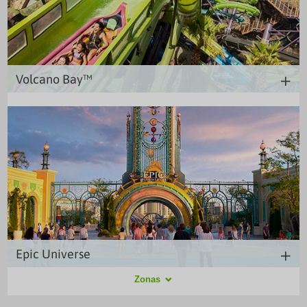
Volcano Bay™
Llegó la hora de disfrutar en este maravilloso parque acuático pensado
especialmente para ti. Adrenalina y relax convivirán perfectamente en armonía
mientras tú te diviertes como nunca. Siempre es verano en la Isla de Volcano
Bay™.
Epic Universe
Recorre los portales y entra a cinco mundos increíbles en Universal Epic
Zonas
Universe, el parque temático donde tus personajes favoritos, las historias más
preciadas y los sueños más salvajes se vuelven realidad.