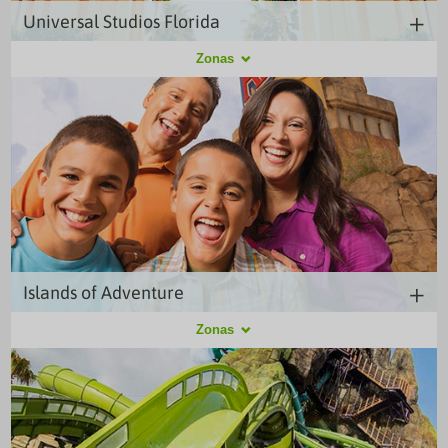
Universal Studios Florida
Adéntrate en el universo de tus héroes favoritos. Ahora la historia la escribes tú.
Zonas
Lucha con villanos, recorre mundos animados y vive diferentes aventuras. Más
allá de la pantalla se abre un mundo de diversión y acción.
Islands of Adventure
Hogar de comics y superhéroes. Este parque ofrece al visitante la adrenalina en
Zonas
estado puro. Sus montañas rusas y sus atracciones de vértigo y en 3D te harán
volar mientras disfrutas de una panorámica perfecta del lugar…si la velocidad te lo
permite, claro.