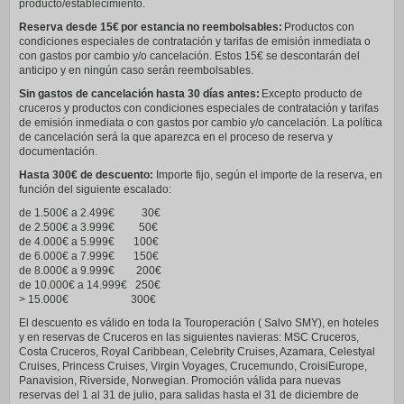
producto/establecimiento.
Reserva desde 15€ por estancia no reembolsables:
Productos con
condiciones especiales de contratación y tarifas de emisión inmediata o
con gastos por cambio y/o cancelación. Estos 15€ se descontarán del
anticipo y en ningún caso serán reembolsables.
Sin gastos de cancelación hasta 30 días antes:
Excepto producto de
cruceros y productos con condiciones especiales de contratación y tarifas
de emisión inmediata o con gastos por cambio y/o cancelación. La política
de cancelación será la que aparezca en el proceso de reserva y
documentación.
Hasta 300€ de descuento:
Importe fijo, según el importe de la reserva, en
función del siguiente escalado:
de 1.500€ a 2.499€ 30€
de 2.500€ a 3.999€ 50€
de 4.000€ a 5.999€ 100€
de 6.000€ a 7.999€ 150€
de 8.000€ a 9.999€ 200€
de 10.000€ a 14.999€ 250€
> 15.000€ 300€
El descuento es válido en toda la Touroperación ( Salvo SMY), en hoteles
y en reservas de Cruceros en las siguientes navieras: MSC Cruceros,
Costa Cruceros, Royal Caribbean, Celebrity Cruises, Azamara, Celestyal
Cruises, Princess Cruises, Virgin Voyages, Crucemundo, CroisiEurope,
Panavision, Riverside, Norwegian. Promoción válida para nuevas
reservas del 1 al 31 de julio, para salidas hasta el 31 de diciembre de