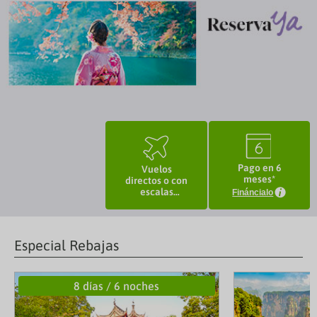
3
I
Pago en 6
Vuelos
meses*
directos o con
escalas
Fináncialo
seguras
Especial Rebajas
8 días / 6 noches