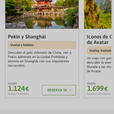
Pekín y Shanghái
Iconos de C
de Avatar
Vuelos y hoteles
Vuelos, traslados,
Descubre el país milenario de China, ven a
Pekín adéntrate en la ciudad Prohibida y
Un viaje con guía
termina en Shanghái con sus imponentes
descubrir la esenc
rascacielos.
Muralla a las mont
de Avatar.
desde
desde
1.124
1.699
€
€
RESERVA YA
8 días / 6 noches
12 días / 10 noches