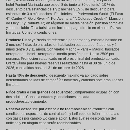
2027, reservando del 1 de junio al 30 de junio de 2026 (excepto el
hotel Ponient Marinada que es del 8 de junio al 30 de junio). 10 % de
descuento para estancias de 1 y 2 noches y 15 % de descuento para
estancias de 3 o más noches. En Hoteles de PortAventura World (El Paso
4*, Caribe 4*, Gold River 4*, PortAventura 4*, Colorado Creek 4*, Mansión
de Lucy 5* y Roulette 4*) en régimen de media pensión, pensión completa
y todo incluido. Tasa turística no incluida, pago directo en el hotel. Plazas
limitadas. Consulta condiciones.
Producto Disney:
Precio de referencia por persona y estancia basado en
3 noches/ 4 días de entradas, en habitación ocupada por 2 adultos y 2
niños (entre 3 y 11 años). Con vuelos Madrid – Paris – Madrid, traslados
aeropuerto – hotel - aeropuerto, media pensión plus. Hasta 250€ por
persona: Promoción ya aplicado en el precio final del producto aplicado.
Oferta válida para nuevas reservas realizadas hasta el 30 de junio de
2026, con salidas hasta el 31 de octubre de 2026.
Hasta 40% de descuento:
descuento máximo ya aplicado sobre
determinadas salidas de compañías navieras y cadenas hoteleras. Plazas
limitadas
Niños gratis o con grandes descuentos:
Compartiendo ocupación con
dos adultos. Consulta edades y condiciones en cada
producto/establecimiento.
Reserva desde 15€ por estancia no reembolsables:
Productos con
condiciones especiales de contratación y tarifas de emisión inmediata o
con gastos por cambio y/o cancelación. Estos 15€ se descontarán del
anticipo y en ningún caso serán reembolsables.