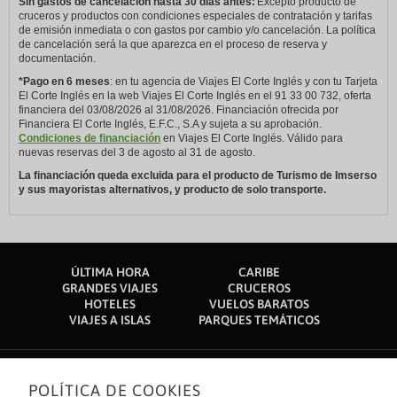
Sin gastos de cancelación hasta 30 días antes:
Excepto producto de
cruceros y productos con condiciones especiales de contratación y tarifas
de emisión inmediata o con gastos por cambio y/o cancelación. La política
de cancelación será la que aparezca en el proceso de reserva y
documentación.
*Pago en 6 meses
: en tu agencia de Viajes El Corte Inglés y con tu Tarjeta
El Corte Inglés en la web Viajes El Corte Inglés en el 91 33 00 732, oferta
financiera del 03/08/2026 al 31/08/2026. Financiación ofrecida por
Financiera El Corte Inglés, E.F.C., S.A y sujeta a su aprobación.
Condiciones de financiación
en Viajes El Corte Inglés. Válido para
nuevas reservas del 3 de agosto al 31 de agosto.
La financiación queda excluida para el producto de Turismo de Imserso
y sus mayoristas alternativos, y producto de solo transporte.
ÚLTIMA HORA
CARIBE
GRANDES VIAJES
CRUCEROS
HOTELES
VUELOS BARATOS
VIAJES A ISLAS
PARQUES TEMÁTICOS
POLÍTICA DE COOKIES
Sobre nosotros