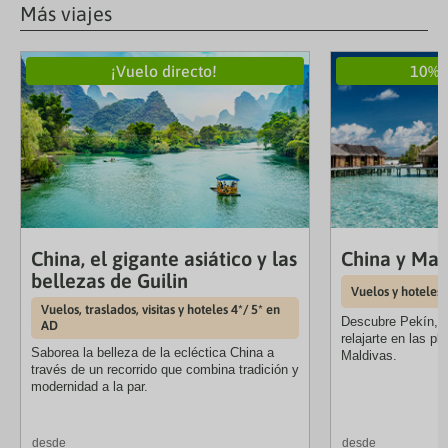
Más viajes
¡Vuelo directo!
10% 
China, el gigante asiático y las
China y Mal
bellezas de Guilin
Vuelos y hoteles
Vuelos, traslados, visitas y hoteles 4*/ 5* en
Descubre Pekín, X
AD
relajarte en las p
Saborea la belleza de la ecléctica China a
Maldivas.
través de un recorrido que combina tradición y
modernidad a la par.
desde
desde