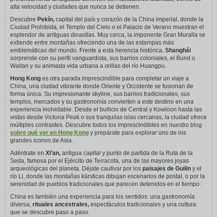
alta velocidad y ciudades que nunca se detienen.
Descubre
Pekín,
capital del país y corazón de la China imperial, donde la
Ciudad Prohibida, el Templo del Cielo o el Palacio de Verano muestran el
esplendor de antiguas dinastías. Muy cerca, la imponente Gran Muralla se
extiende entre montañas ofreciendo una de las estampas más
emblemáticas del mundo. Frente a esta herencia histórica,
Shanghái
sorprende con su perfil vanguardista, sus barrios coloniales, el Bund o
Waitan y su animada vida urbana a orillas del río Huangpu.
Hong Kong
es otra parada imprescindible para completar un viaje a
China, una ciudad vibrante donde Oriente y Occidente se fusionan de
forma única. Su impresionante skyline, sus barrios tradicionales, sus
templos, mercados y su gastronomía convierten a este destino en una
experiencia inolvidable. Desde el bullicio de Central y Kowloon hasta las
vistas desde Victoria Peak o sus tranquilas islas cercanas, la ciudad ofrece
múltiples contrastes. Descubre todos los imprescindibles en nuestro blog
sobre qué ver en Hong Kong
y prepárate para explorar uno de los
grandes iconos de Asia.
Adéntrate en
Xi’an,
antigua capital y punto de partida de la Ruta de la
Seda, famosa por el Ejército de Terracota, una de las mayores joyas
arqueológicas del planeta. Déjate cautivar por los
paisajes de Guilin
y el
río Li, donde las montañas kársticas dibujan escenarios de postal, o por la
serenidad de pueblos tradicionales que parecen detenidos en el tiempo.
China es también una experiencia para los sentidos: una gastronomía
diversa,
rituales ancestrales,
espectáculos tradicionales y una cultura
que se descubre paso a paso.