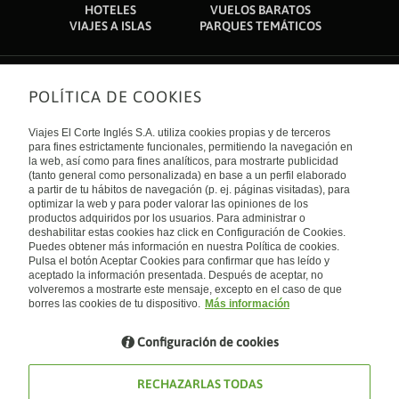
HOTELES
VUELOS BARATOS
VIAJES A ISLAS
PARQUES TEMÁTICOS
POLÍTICA DE COOKIES
Sobre nosotros
Quiénes somos
Viajes El Corte Inglés S.A. utiliza cookies propias y de terceros
Financiación
Enlaces de interés
para fines estrictamente funcionales, permitiendo la navegación en
Sostenibilidad
la web, así como para fines analíticos, para mostrarte publicidad
Turismo accesible
(tanto general como personalizada) en base a un perfil elaborado
Guías de viaje
Tarjeta El Corte Inglés
a partir de tu hábitos de navegación (p. ej. páginas visitadas), para
Catálogos
Trabaja con nosotros
Internacional
optimizar la web y para poder valorar las opiniones de los
Auto check-in
El Corte Inglés
productos adquiridos por los usuarios. Para administrar o
Condiciones Generales
Canal Ético
deshabilitar estas cookies haz click en Configuración de Cookies.
Política de privacidad
España
Política de cookies
Puedes obtener más información en nuestra Política de cookies.
Accesibilidad
Pulsa el botón Aceptar Cookies para confirmar que has leído y
Empresas/ Grupos
aceptado la información presentada. Después de aceptar, no
Visita nuestro blog
volveremos a mostrarte este mensaje, excepto en el caso de que
borres las cookies de tu dispositivo.
Más información
Blog de Viajes el Corte inglés
Configuración de cookies
RECHAZARLAS TODAS