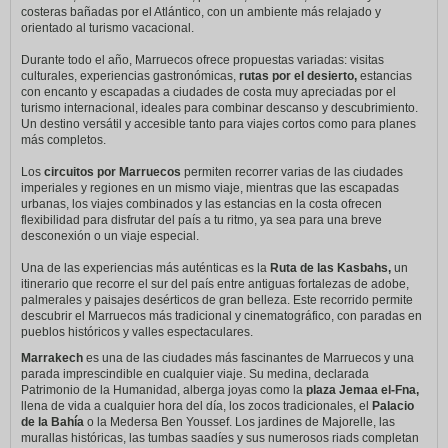
costeras bañadas por el Atlántico, con un ambiente más relajado y
orientado al turismo vacacional.
Durante todo el año, Marruecos ofrece propuestas variadas: visitas
culturales, experiencias gastronómicas,
rutas por el desierto,
estancias
con encanto y escapadas a ciudades de costa muy apreciadas por el
turismo internacional, ideales para combinar descanso y descubrimiento.
Un destino versátil y accesible tanto para viajes cortos como para planes
más completos.
Los
circuitos por Marruecos
permiten recorrer varias de las ciudades
imperiales y regiones en un mismo viaje, mientras que las escapadas
urbanas, los viajes combinados y las estancias en la costa ofrecen
flexibilidad para disfrutar del país a tu ritmo, ya sea para una breve
desconexión o un viaje especial.
Una de las experiencias más auténticas es la
Ruta de las Kasbahs,
un
itinerario que recorre el sur del país entre antiguas fortalezas de adobe,
palmerales y paisajes desérticos de gran belleza. Este recorrido permite
descubrir el Marruecos más tradicional y cinematográfico, con paradas en
pueblos históricos y valles espectaculares.
Marrakech
es una de las ciudades más fascinantes de Marruecos y una
parada imprescindible en cualquier viaje. Su medina, declarada
Patrimonio de la Humanidad, alberga joyas como la
plaza Jemaa el‑Fna,
llena de vida a cualquier hora del día, los zocos tradicionales, el
Palacio
de la Bahía
o la Medersa Ben Youssef. Los jardines de Majorelle, las
murallas históricas, las tumbas saadíes y sus numerosos riads completan