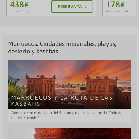
438
178
€
€
RESERVA YA
7 días / 6 noches
5 días / 4 noches
Marruecos: Ciudades imperiales, playas,
desierto y kashbas
MARRUECOS Y LA RUTA DE LAS
KASBAHS
Adéntrate en el desierto del Sahara y realiza la conocida “Ruta de
las Mil Kasbahs”