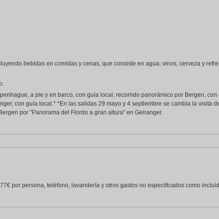
luyendo bebidas en comidas y cenas, que consiste en agua, vinos, cerveza y refresc
o.
Copenhague, a pie y en barco, con guía local; recorrido panorámico por Bergen, con
nger, con guía local.* *En las salidas 29 mayo y 4 septiembre se cambia la visita 
e Bergen por "Panorama del Fiordo a gran altura" en Geiranger.
7€ por persona, teléfono, lavandería y otros gastos no especificados como incluido 