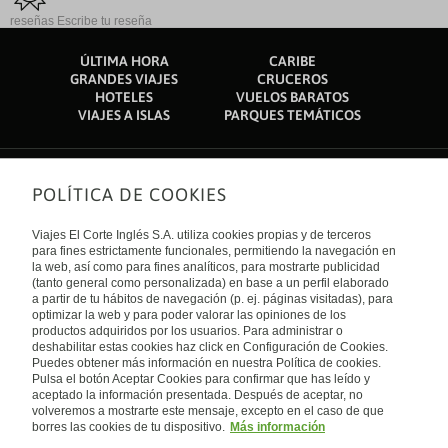
reseñas
Escribe tu reseña
ÚLTIMA HORA
CARIBE
GRANDES VIAJES
CRUCEROS
HOTELES
VUELOS BARATOS
VIAJES A ISLAS
PARQUES TEMÁTICOS
POLÍTICA DE COOKIES
Sobre nosotros
Quiénes somos
Viajes El Corte Inglés S.A. utiliza cookies propias y de terceros
Financiación
Enlaces de interés
para fines estrictamente funcionales, permitiendo la navegación en
Sostenibilidad
la web, así como para fines analíticos, para mostrarte publicidad
Turismo accesible
(tanto general como personalizada) en base a un perfil elaborado
Guías de viaje
Tarjeta El Corte Inglés
a partir de tu hábitos de navegación (p. ej. páginas visitadas), para
Catálogos
Trabaja con nosotros
Internacional
optimizar la web y para poder valorar las opiniones de los
Auto check-in
El Corte Inglés
productos adquiridos por los usuarios. Para administrar o
Condiciones Generales
Canal Ético
deshabilitar estas cookies haz click en Configuración de Cookies.
Política de privacidad
España
Política de cookies
Puedes obtener más información en nuestra Política de cookies.
Accesibilidad
Pulsa el botón Aceptar Cookies para confirmar que has leído y
Empresas/ Grupos
aceptado la información presentada. Después de aceptar, no
Visita nuestro blog
volveremos a mostrarte este mensaje, excepto en el caso de que
borres las cookies de tu dispositivo.
Más información
Blog de Viajes el Corte inglés