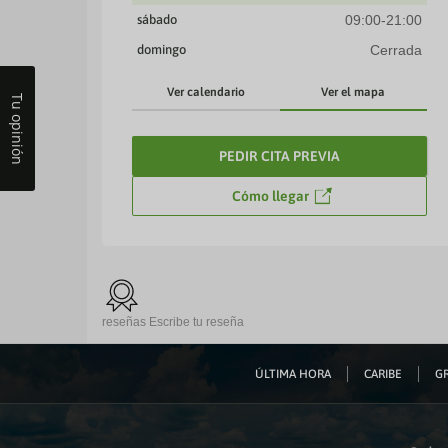
sábado
09:00-21:00
domingo
Cerrada
Ver calendario
Ver el mapa
Tu opinión
PEDIR CITA PREVIA
Cómo llegar
reseñas
Escribe tu reseña
ÚLTIMA HORA
CARIBE
GR