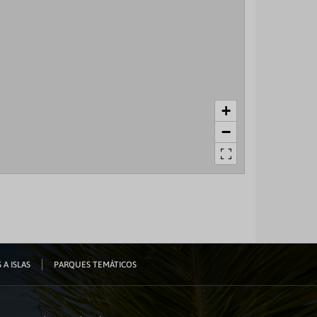
+
−
 A ISLAS
PARQUES TEMÁTICOS