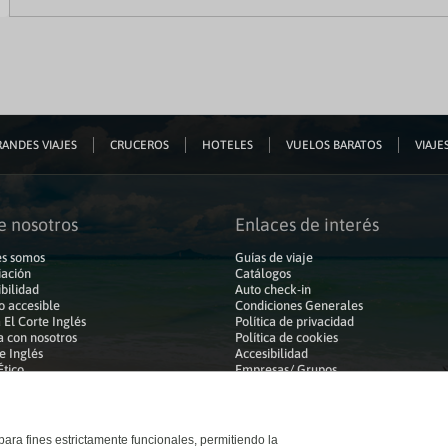
ANDES VIAJES
CRUCEROS
HOTELES
VUELOS BARATOS
VIAJES
e nosotros
Enlaces de interés
s somos
Guías de viaje
iación
Catálogos
bilidad
Auto check-in
o accesible
Condiciones Generales
 El Corte Inglés
Política de privacidad
a con nosotros
Política de cookies
e Inglés
Accesibilidad
Ético
Empresas/ Grupos
 para fines estrictamente funcionales, permitiendo la