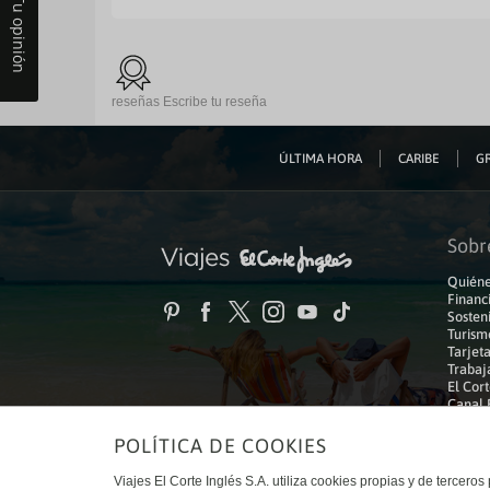
Tu opinión
reseñas
Escribe tu reseña
ÚLTIMA HORA
CARIBE
GR
Sobr
Quiéne
Financ
Sosteni
Turism
Tarjeta
Trabaj
El Cort
Canal 
POLÍTICA DE COOKIES
© Viajes El Corte Inglés 2026. Todos los derechos reservados
Viajes El Corte Inglés S.A. utiliza cookies propias y de terceros