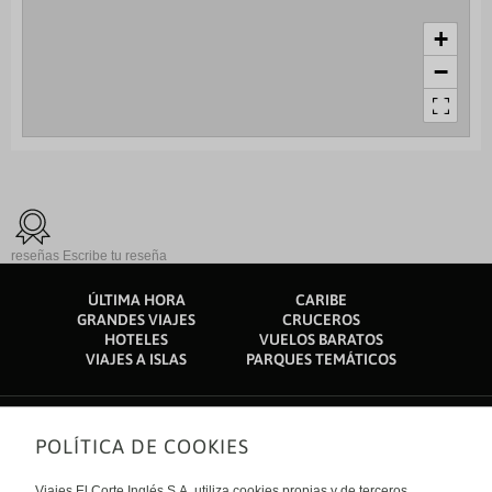
+
−
reseñas
Escribe tu reseña
ÚLTIMA HORA
CARIBE
GRANDES VIAJES
CRUCEROS
HOTELES
VUELOS BARATOS
VIAJES A ISLAS
PARQUES TEMÁTICOS
POLÍTICA DE COOKIES
Sobre nosotros
Quiénes somos
Viajes El Corte Inglés S.A. utiliza cookies propias y de terceros