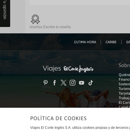
Tu opinión
reseñas
Escribe tu reseña
ÚLTIMA HORA
CARIBE
GR
Sobr
Quiéne
Financ
Sosteni
Turism
Tarjeta
Trabaj
El Cort
Canal 
POLÍTICA DE COOKIES
© Viajes El Corte Inglés 2026. Todos los derechos reservados
Viajes El Corte Inglés S.A. utiliza cookies propias y de terceros