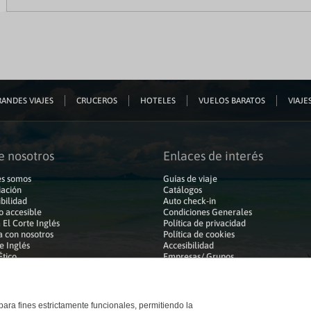
ANDES VIAJES
CRUCEROS
HOTELES
VUELOS BARATOS
VIAJES
e nosotros
Enlaces de interés
s somos
Guías de viaje
iación
Catálogos
bilidad
Auto check-in
o accesible
Condiciones Generales
 El Corte Inglés
Política de privacidad
a con nosotros
Política de cookies
e Inglés
Accesibilidad
Ético
Empresas/ Grupos
 para fines estrictamente funcionales, permitiendo la