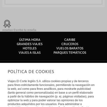
reseñas
Escribe tu reseña
ÚLTIMA HORA
CARIBE
GRANDES VIAJES
CRUCEROS
HOTELES
VUELOS BARATOS
VIAJES A ISLAS
PARQUES TEMÁTICOS
POLÍTICA DE COOKIES
Sobre nosotros
Quiénes somos
Viajes El Corte Inglés S.A. utiliza cookies propias y de terceros
Financiación
Enlaces de interés
para fines estrictamente funcionales, permitiendo la navegación en
Sostenibilidad
la web, así como para fines analíticos, para mostrarte publicidad
Turismo accesible
(tanto general como personalizada) en base a un perfil elaborado
Guías de viaje
Tarjeta El Corte Inglés
a partir de tu hábitos de navegación (p. ej. páginas visitadas), para
Catálogos
Trabaja con nosotros
Internacional
optimizar la web y para poder valorar las opiniones de los
Auto check-in
El Corte Inglés
productos adquiridos por los usuarios. Para administrar o
Condiciones Generales
Canal Ético