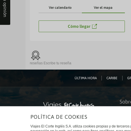
Tu opinión
Ver calendario
Ver el mapa
Cómo llegar
reseñas
Escribe tu reseña
ÚLTIMA HORA
CARIBE
GR
Sobr
Quiéne
Financ
POLÍTICA DE COOKIES
Sosteni
Turism
Viajes El Corte Inglés S.A. utiliza cookies propias y de terceros
Tarjeta