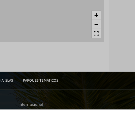
+
−
 A ISLAS
PARQUES TEMÁTICOS
Internacional
España
Visita nuestro blog