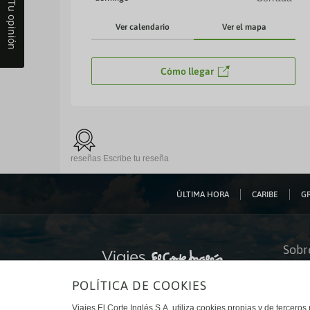
Tu opinión
Ver calendario
Ver el mapa
Cómo llegar
reseñas
Escribe tu reseña
ÚLTIMA HORA
CARIBE
GR
Sobr
Quiéne
POLÍTICA DE COOKIES
Financ
Sosteni
Turism
Viajes El Corte Inglés S.A. utiliza cookies propias y de terceros