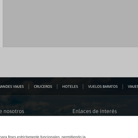
ANDES VIAJES
CRUCEROS
HOTELES
VUELOS BARATOS
VIAJES
e nosotros
Enlaces de interés
s somos
Guías de viaje
iación
Catálogos
bilidad
Auto check-in
o accesible
Condiciones Generales
 para fines estrictamente funcionales, permitiendo la