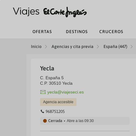
OFERTAS
DESTINOS
CRUCEROS
Inicio
Agencias y cita previa
España (447)
Yecla
C. España 5
C.P. 30510 Yecla
yecla@viajeseci.es
Agencia accesible
968751205
Cerrada
Abre a las
09:30