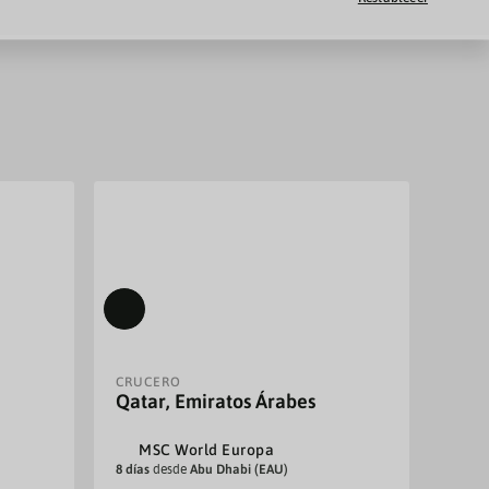
CRUCERO
CRUC
Qatar, Emiratos Árabes
Desd
(EA
MSC World Europa
S
8 días
desde
Abu Dhabi (EAU)
23 día