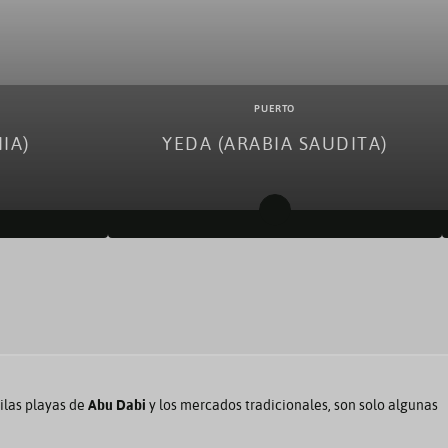
PUERTO
IA)
YEDA (ARABIA SAUDITA)
dania)
Cruceros desde Yeda (Arabia Saudita)
nia)
Cruceros a Yeda (Arabia Saudita)
uilas playas de
Abu Dabi
y los mercados tradicionales, son solo algunas