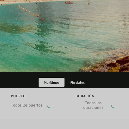
Marítimos
Fluviales
PUERTO
DURACIÓN
Todas las
Todos los puertos
duraciones