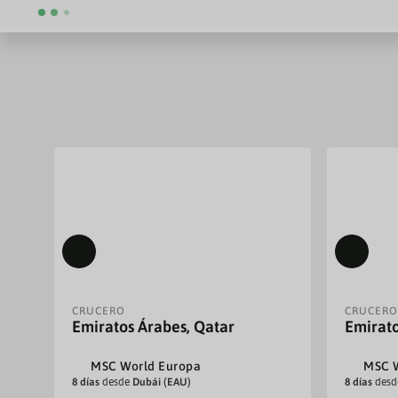
CRUCERO
CRUCERO
Emiratos Árabes, Qatar
Emirat
MSC World Europa
MSC W
8 días
desde
Dubái (EAU)
8 días
des