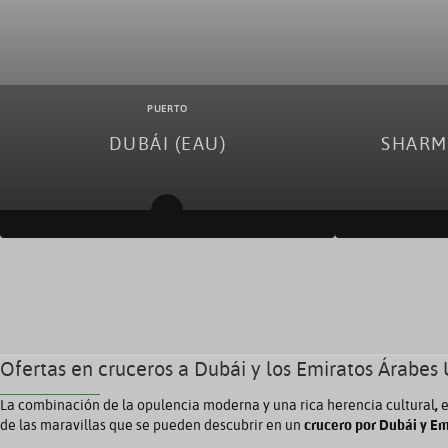
PUERTO
DUBÁI (EAU)
SHARM 
Cruceros desde Dubái (EAU)
Crucero
Cruceros a Dubái (EAU)
Ofertas en cruceros a Dubái y los Emiratos Árabes
​La combinación de la opulencia moderna y una rica herencia cultural
,
e
de las maravillas que se pueden descubrir en un
crucero por Dubái y Em