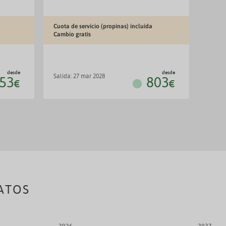
Cuota de servicio (propinas) incluida
Todo i
Cambio gratis
desde
desde
salida: 27 mar 2028
salid
53
803
€
€
ATOS