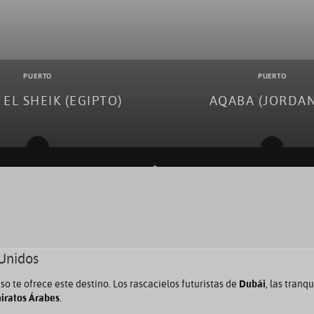
PUERTO
PUERTO
EL SHEIK (EGIPTO)
AQABA (JORDAN
s a Sharm El Sheik (Egipto)
Cruceros desde Aqaba (Jor
Cruceros a Aqaba (Jorda
 Unidos
so te ofrece este destino. Los rascacielos futuristas de
Dubái
, las tranq
iratos Árabes
.