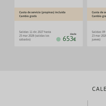
Cuota de servicio (propinas) incluida
Cuota de se
Cambio gratis
Cambio gra
salidas: 11 dic 2027 hasta
salidas: 09 dic 2027 hasta
desde
25 mar 2028 (salidas los
23 mar 2028
653
€
sábados)
jueves)
CAL