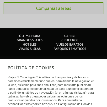
Compañías aéreas
ÚLTIMA HORA
CARIBE
GRANDES VIAJES
CRUCEROS
HOTELES
VUELOS BARATOS
VIAJES A ISLAS
PARQUES TEMÁTICOS
POLÍTICA DE COOKIES
Sobre nosotros
Quiénes somos
Viajes El Corte Inglés S.A. utiliza cookies propias y de terceros
Financiación
Enlaces de interés
para fines estrictamente funcionales, permitiendo la navegación en
Sostenibilidad
la web, así como para fines analíticos, para mostrarte publicidad
Turismo accesible
(tanto general como personalizada) en base a un perfil elaborado
Guías de viaje
Tarjeta El Corte Inglés
a partir de tu hábitos de navegación (p. ej. páginas visitadas), para
Catálogos
Trabaja con nosotros
Internacional
optimizar la web y para poder valorar las opiniones de los
Auto check-in
El Corte Inglés
productos adquiridos por los usuarios. Para administrar o
Condiciones Generales
Canal Ético
deshabilitar estas cookies haz click en Configuración de Cookies.
Política de privacidad
España