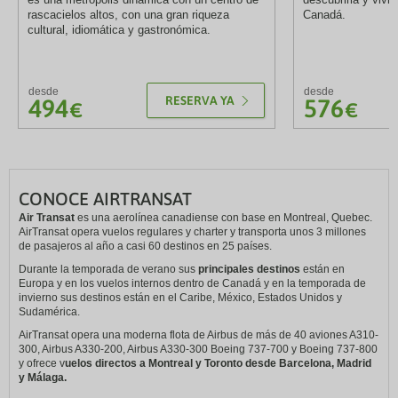
rascacielos altos, con una gran riqueza
Canadá.
cultural, idiomática y gastronómica.
desde
desde
RESERVA YA
494
576
€
€
CONOCE AIRTRANSAT
Air Transat
es una aerolínea canadiense con base en Montreal, Quebec.
AirTransat opera vuelos regulares y charter y transporta unos 3 millones
de pasajeros al año a casi 60 destinos en 25 países.
Durante la temporada de verano sus
principales destinos
están en
Europa y en los vuelos internos dentro de Canadá y en la temporada de
invierno sus destinos están en el Caribe, México, Estados Unidos y
Sudamérica.
AirTransat opera una moderna flota de Airbus de más de 40 aviones A310-
300, Airbus A330-200, Airbus A330-300 Boeing 737-700 y Boeing 737-800
y ofrece v
uelos directos a Montreal y Toronto desde Barcelona, Madrid
y Málaga.