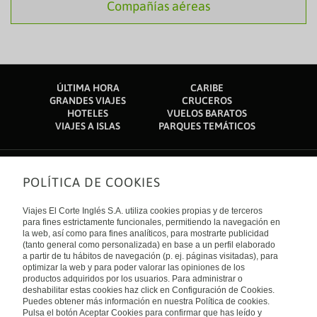
Compañías aéreas
ÚLTIMA HORA
CARIBE
GRANDES VIAJES
CRUCEROS
HOTELES
VUELOS BARATOS
VIAJES A ISLAS
PARQUES TEMÁTICOS
POLÍTICA DE COOKIES
Sobre nosotros
Quiénes somos
Viajes El Corte Inglés S.A. utiliza cookies propias y de terceros
Financiación
Enlaces de interés
para fines estrictamente funcionales, permitiendo la navegación en
Sostenibilidad
la web, así como para fines analíticos, para mostrarte publicidad
Turismo accesible
(tanto general como personalizada) en base a un perfil elaborado
Guías de viaje
Tarjeta El Corte Inglés
a partir de tu hábitos de navegación (p. ej. páginas visitadas), para
Catálogos
Trabaja con nosotros
Internacional
optimizar la web y para poder valorar las opiniones de los
Auto check-in
El Corte Inglés
productos adquiridos por los usuarios. Para administrar o
Condiciones Generales
Canal Ético
deshabilitar estas cookies haz click en Configuración de Cookies.
Política de privacidad
España
Política de cookies
Puedes obtener más información en nuestra Política de cookies.
Accesibilidad
Pulsa el botón Aceptar Cookies para confirmar que has leído y