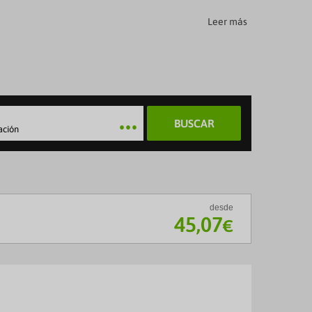
Leer más
BUSCAR
ación
desde
45
,07
€