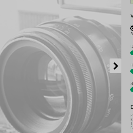
B
U
H
S
P
B
1
B