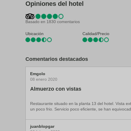
Opiniones del hotel
Centro de negocios
Informaci
Salas de reunión
Salón de
Basado en 1830 comentarios
Servicio de conserjería
Servicio 
Servicios de tintorería
Terraza
Ubicación
Calidad/Precio
Comentarios destacados
Emgolo
08 enero 2020
Almuerzo con vistas
Restaurante situado en la planta 13 del hotel. Vista e
un poco frio. Servicio poco eficiente, se han equivoc
juanblopgar