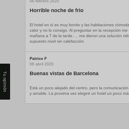
06 febrero 2020
Horrible noche de frio
El hotel en sí es muy bonito y las habitaciones cómodas
calor y no lo consigo. Al preguntar en la recepción me
mañana a 7 de la tarde..... me dieron una solución ri
supuesto nivel sin calefacción.
Patrice F
08 abril 2020
Buenas vistas de Barcelona
Tu opinión
Está un poco alejado del centro, pero la comunicación 
y amable. La proxima vez elegiré un hotel un poco má
HotelCasaHemingwayRD
Manel A
10 agosto 2020
24 agosto 2020
Gran equipo humano, excelente servicio
Una estancia diferente pero genial