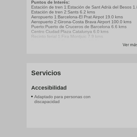
k
Puntos de Interés:
to
Estación de tren 1:Estación de Sant Adrià del Besos 1
ge
Estación de tren 2:Sants 6.2 kms
th
Aeropuerto 1:Barcelona-El Prat Airpot 19.0 kms
k
Aeropuerto 2:Girona-Costa Brava Airport 100.0 kms
sh
Puerto:Puerto de Cruceros de Barcelona 6.6 kms
fo
Centro Ciudad:Plaza Catalunya 6.0 kms
c
Recinto ferial 1:Fira Montjuic 7.9 kms
da
Recinto ferial 2:Fira Gran Via 12.5 kms
Ver má
Servicios
Accesibilidad
Adaptado para personas con
discapacidad
Actividades - Tiempo libre
Aparcamiento
Complementos habitación
Generales
Servicios
Bar en la piscina
Parking
Recepción 24 horas
Bar
Ascensor
Gimnasi
Parking 
Guardaeq
Atención
Piscina exterior
Restaurante
Bar-Lounge
Caja fuer