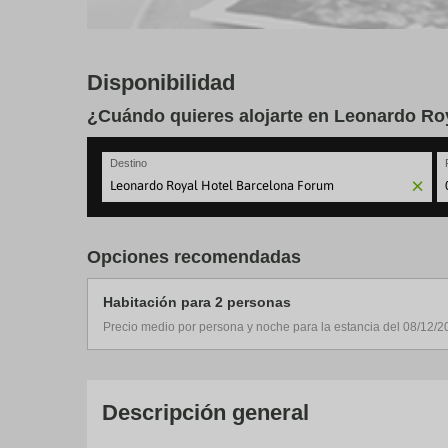
Disponibilidad
¿Cuándo quieres alojarte en Leonardo Ro
Destino
N
fo
to
Opciones recomendadas
in
wi
th
Habitación para 2 personas
ca
a
Precio medio por persona y noche para la estancia del 08/12/2
se
a
da
P
th
Descripción general
qu
m