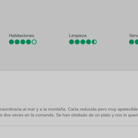
ón turística
 banquetes
de lavandería
Habitaciones
Limpieza
Serv
xtraordinaria al mar y a la montaña. Carta reducida pero muy apetecibl
ado dos veces en la comanda. Se han olvidado de un plato y nos lo quer