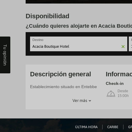
Disponibilidad
¿Cuándo quieres alojarte en Acacia Bouti
Destino
Tu opinión
N
fo
to
in
wi
Descripción general
Informac
th
ca
Check-in
Establecimiento situado en Entebbe
a
Desde
se
15:00h
a
Ver más
da
P
th
qu
m
k
ÚLTIMA HORA
CARIBE
GR
to