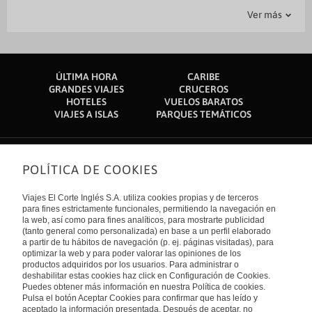
Actividades - Tiempo libre
Aparcamiento
Generales
Servicios
Transporte
Lago Victoria: 9,9 km
Ver más
Club de golf de Entebbe: 10,4 km
Zona/instalación de barbacoa
Parking
Guardaequipajes
Bar-Lounge
Traslado al Aeropuerto
Jardin
Centro de negocios
Kiwamirembe Catholic Shrine: 15,4 km
Nakigalala Tea Estate: 16,3 km
Restaurante
Información turística
Zona fumadores
Recepción (horario limitado)
Mildmay Uganda Hospital: 18,1 km
Doctors' Hospital Sseguku: 19,1 km
Servicio de conserjería
Servicio de lavandería
Lake Victoria Serena Golf Resort & Spa: 21,1 km
ÚLTIMA HORA
CARIBE
Catedral de Rubaga: 26,5 km
Servicios de tintorería
Terraza
GRANDES VIAJES
CRUCEROS
Munyonyo Martyrs' Shrine: 28 km
HOTELES
VUELOS BARATOS
Palacio de Kabaka: 28,1 km
VIAJES A ISLAS
PARQUES TEMÁTICOS
El aeropuerto más cercano se encuentra en Entebbe (EBB-A.
Internacional de Entebbe): 15,5 km
POLÍTICA DE COOKIES
Sobre nosotros
Quiénes somos
Viajes El Corte Inglés S.A. utiliza cookies propias y de terceros
Financiación
Enlaces de interés
para fines estrictamente funcionales, permitiendo la navegación en
Sostenibilidad
la web, así como para fines analíticos, para mostrarte publicidad
Turismo accesible
(tanto general como personalizada) en base a un perfil elaborado
Guías de viaje
Tarjeta El Corte Inglés
a partir de tu hábitos de navegación (p. ej. páginas visitadas), para
Catálogos
Trabaja con nosotros
Internacional
optimizar la web y para poder valorar las opiniones de los
Auto check-in
El Corte Inglés
productos adquiridos por los usuarios. Para administrar o
Condiciones Generales
Canal Ético
deshabilitar estas cookies haz click en Configuración de Cookies.
Política de privacidad
España
Política de cookies
Puedes obtener más información en nuestra Política de cookies.
Accesibilidad
Pulsa el botón Aceptar Cookies para confirmar que has leído y
Empresas/ Grupos
aceptado la información presentada. Después de aceptar, no