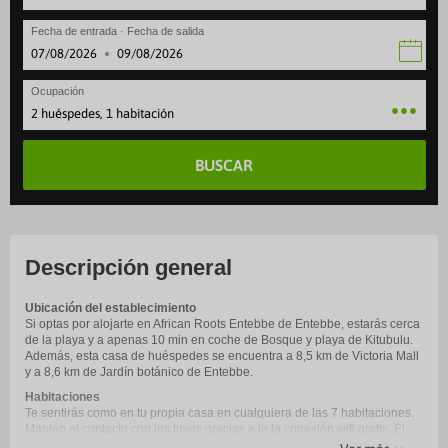
Fecha de entrada · Fecha de salida
·
Ocupación
2 huéspedes, 1 habitación
BUSCAR
Descripción general
Ubicación del establecimiento
Si optas por alojarte en African Roots Entebbe de Entebbe, estarás cerca
de la playa y a apenas 10 min en coche de Bosque y playa de Kitubulu.
Además, esta casa de huéspedes se encuentra a 8,5 km de Victoria Mall
y a 8,6 km de Jardín botánico de Entebbe.
Habitaciones
Te sentirás como en tu propia casa en cualquiera de las 7 habitaciones.
Mantén el contacto con los tuyos gracias a la la conexión wifi gratis. El
cuarto de baño está provisto de ducha y artículos de higiene personal